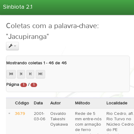
Sinbiota 2.1
Home
Coletas com a palavra-chave:
Informações Ambientais
"Jacupiranga"
Coletas
Projetos
Unidades Depositárias
Mostrando coletas 1 - 46 de 46
Árvore Taxonômica
Atlas 2.1
Página
/
Estatísticas
1
1
Sobre o Sinbiota
Código
Data
Autor
Método
Localidade
Login
3679
2001-
Osvaldo
Rede de 5
Rio Cedro, afl.
03-06
Takeshi
mm entre-nós
Rio Turvo no
Oyakawa
com armação
Núcleo Cedro
de ferro
do PE