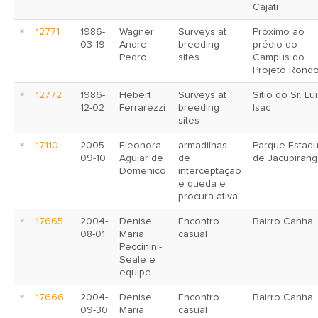
Cajati
12771
1986-
Wagner
Surveys at
Próximo ao
03-19
Andre
breeding
prédio do
Pedro
sites
Campus do
Projeto Rond
12772
1986-
Hebert
Surveys at
Sítio do Sr. Lu
12-02
Ferrarezzi
breeding
Isac
sites
17110
2005-
Eleonora
armadilhas
Parque Estadu
09-10
Aguiar de
de
de Jacupirang
Domenico
interceptação
e queda e
procura ativa
17665
2004-
Denise
Encontro
Bairro Canha
08-01
Maria
casual
Peccinini-
Seale e
equipe
17666
2004-
Denise
Encontro
Bairro Canha
09-30
Maria
casual