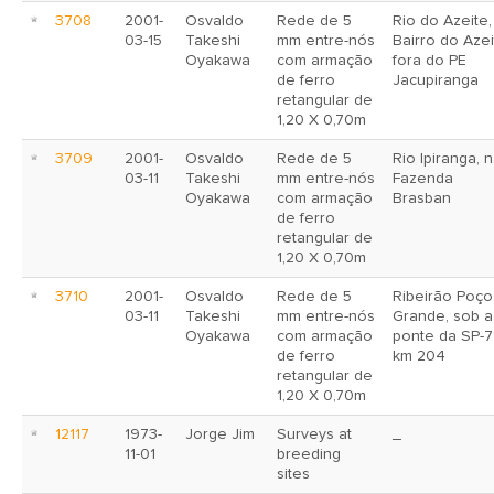
3708
2001-
Osvaldo
Rede de 5
Rio do Azeite,
03-15
Takeshi
mm entre-nós
Bairro do Azei
Oyakawa
com armação
fora do PE
de ferro
Jacupiranga
retangular de
1,20 X 0,70m
3709
2001-
Osvaldo
Rede de 5
Rio Ipiranga, 
03-11
Takeshi
mm entre-nós
Fazenda
Oyakawa
com armação
Brasban
de ferro
retangular de
1,20 X 0,70m
3710
2001-
Osvaldo
Rede de 5
Ribeirão Poço
03-11
Takeshi
mm entre-nós
Grande, sob a
Oyakawa
com armação
ponte da SP-7
de ferro
km 204
retangular de
1,20 X 0,70m
12117
1973-
Jorge Jim
Surveys at
_
11-01
breeding
sites