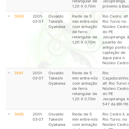
retangular de
Jacupiranga,
1,20 X 0,70m
próximo à Ba
3680
2001-
Osvaldo
Rede de 5
Rio Cedro, afl.
03-07
Takeshi
mm entre-nós
Rio Turvo no
Oyakawa
com armação
Núcleo Cedro
de ferro
do PE
retangular de
Jacupiranga, 
1,20 X 0,70m
jusante do
antigo ponto 
captação de
água para o
Núcleo Cedro
3681
2001-
Osvaldo
Rede de 5
Rio
03-07
Takeshi
mm entre-nós
Caçadorzinho
Oyakawa
com armação
afl. Rio Turvo
de ferro
Núcleo Cedro
retangular de
do PE
1,20 X 0,70m
Jacupiranga, 
547 da BR-116
3685
2001-
Osvaldo
Rede de 5
Rio Cedro II, af
03-07
Takeshi
mm entre-nós
Rio Turvo, no
Oyakawa
com armação
Núcleo Cedro