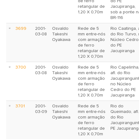
de ferro
do PE
retangular de
Jacupiranga,
1,20 X 0,70m
sob a ponte n
BR-116
3699
2001-
Osvaldo
Rede de 5
Rio Caatinga, a
03-08
Takeshi
mm entre-nós
do Rio Turvo,
Oyakawa
com armação
Núcleo Cedro
de ferro
do PE
retangular de
Jacupiranga
1,20 X 0,70m
3700
2001-
Osvaldo
Rede de 5
Rio Capelinha
03-08
Takeshi
mm entre-nós
afl. do Rio
Oyakawa
com armação
Jacupiranguin
de ferro
no Núcleo
retangular de
Cedro do PE
1,20 X 0,70m
Jacupiranga
3701
2001-
Osvaldo
Rede de 5
Rio do
03-09
Takeshi
mm entre-nós
Queimado, afl.
Oyakawa
com armação
do Rio
de ferro
Jacupiranguin
retangular de
PE Jacupirang
1,20 X 0,70m