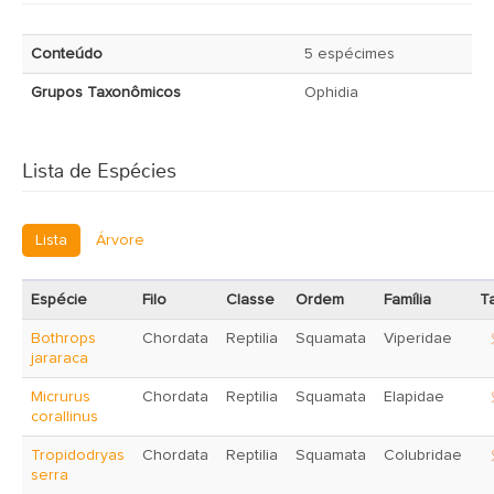
Conteúdo
5 espécimes
Grupos Taxonômicos
Ophidia
Lista de Espécies
Lista
Árvore
Espécie
Filo
Classe
Ordem
Família
Ta
Bothrops
Chordata
Reptilia
Squamata
Viperidae
jararaca
Micrurus
Chordata
Reptilia
Squamata
Elapidae
corallinus
Tropidodryas
Chordata
Reptilia
Squamata
Colubridae
serra