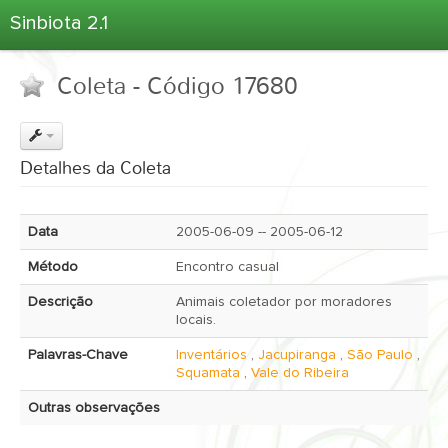
Sinbiota 2.1
Home
Coleta - Código 17680
Informações Ambientais
Coletas
Projetos
Detalhes da Coleta
Unidades Depositárias
Árvore Taxonômica
Data
2005-06-09 -- 2005-06-12
Atlas 2.1
Método
Encontro casual
Estatísticas
Descrição
Animais coletador por moradores
Sobre o Sinbiota
locais.
Login
Palavras-Chave
Inventários
,
Jacupiranga
,
São Paulo
,
Squamata
,
Vale do Ribeira
Outras observações