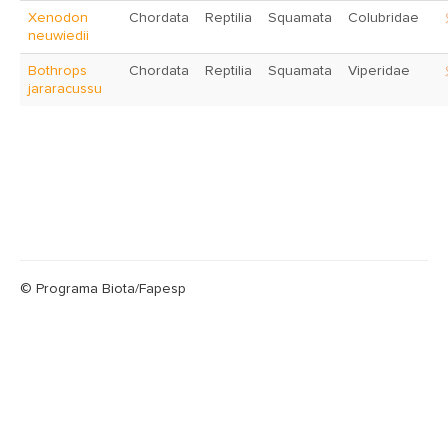
Xenodon
Chordata
Reptilia
Squamata
Colubridae
neuwiedii
Bothrops
Chordata
Reptilia
Squamata
Viperidae
jararacussu
© Programa Biota/Fapesp