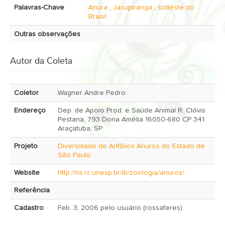
Palavras-Chave
Anura
,
Jacupiranga
,
sudeste do
Brasil
Outras observações
Autor da Coleta
Coletor
Wagner Andre Pedro
Endereço
Dep. de Apoio Prod. e Saúde Animal R: Clóvis
Pestana, 793 Dona Amélia 16050-680 CP 341
Araçatuba, SP
Projeto
Diversidade de Anfíbios Anuros do Estado de
São Paulo
Website
http://ns.rc.unesp.br/ib/zoologia/anuros/
Referência
Cadastro
Feb. 3, 2006 pelo usuário (rossaferes)