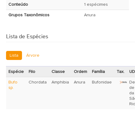
Conteúdo
1 espécimes
Grupos Taxonômicos
Anura
Lista de Espécies
Lista
Árvore
Espécie
Filo
Classe
Ordem
Família
Tax.
UD
Bufo
Chordata
Amphibia
Anura
Bufonidae
De
sp.
de
da
Sã
Ri