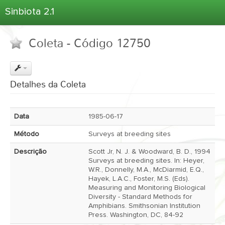
Sinbiota 2.1
Home
Coleta - Código 12750
Informações Ambientais
Coletas
Projetos
Detalhes da Coleta
Unidades Depositárias
Árvore Taxonômica
Data
1985-06-17
Atlas 2.1
Método
Surveys at breeding sites
Estatísticas
Descrição
Scott Jr, N. J. & Woodward, B. D., 1994
Sobre o Sinbiota
Surveys at breeding sites. In: Heyer,
W.R., Donnelly, M.A., McDiarmid, E.Q.,
Login
Hayek, L.A.C., Foster, M.S. (Eds).
Measuring and Monitoring Biological
Diversity - Standard Methods for
Amphibians. Smithsonian Institution
Press. Washington, DC, 84-92