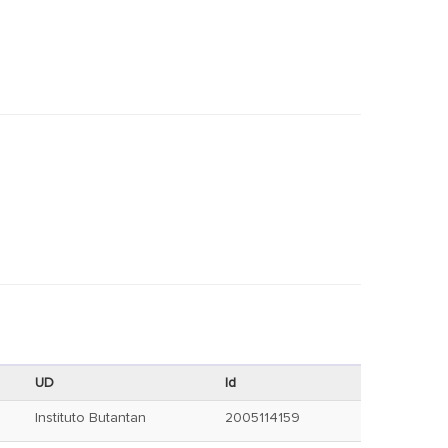
UD
Id
Instituto Butantan
2005114159