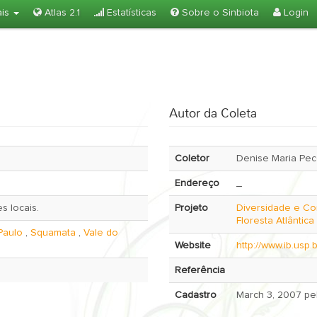
ais
Atlas 2.1
Estatísticas
Sobre o Sinbiota
Login
Autor da Coleta
Coletor
Denise Maria Pec
Endereço
_
s locais.
Projeto
Diversidade e Co
Floresta Atlântica
Paulo
,
Squamata
,
Vale do
Website
http://www.ib.usp.b
Referência
Cadastro