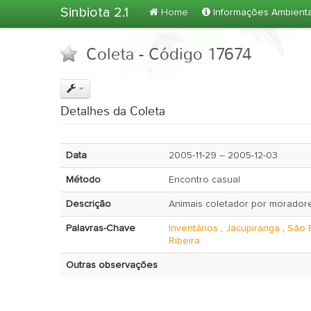
Sinbiota 2.1
Home
Informações Ambient
Coleta - Código 17674
Detalhes da Coleta
Data
2005-11-29 -- 2005-12-03
Método
Encontro casual
Descrição
Animais coletador por moradore
Palavras-Chave
Inventários
,
Jacupiranga
,
São 
Ribeira
Outras observações