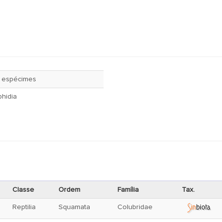
 espécimes
hidia
Classe
Ordem
Família
Tax.
Reptilia
Squamata
Colubridae