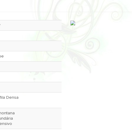
P
pe
fila Densa
montana
undária
tensivo