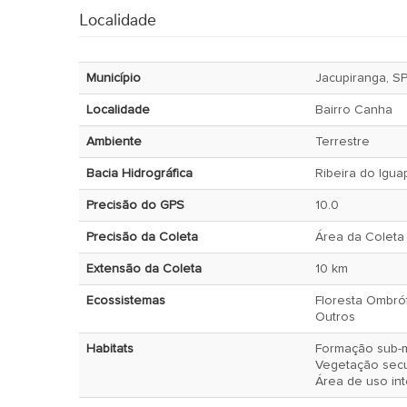
Localidade
Município
Jacupiranga, S
Localidade
Bairro Canha
Ambiente
Terrestre
Bacia Hidrográfica
Ribeira do Igua
Precisão do GPS
10.0
Precisão da Coleta
Área da Coleta
Extensão da Coleta
10 km
Ecossistemas
Floresta Ombró
Outros
Habitats
Formação sub-
Vegetação sec
Área de uso in