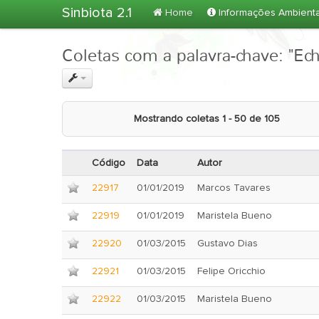
Sinbiota 2.1
Home
Informações Ambient
Coletas com a palavra-chave: "Ec
Mostrando coletas 1 - 50 de 105
Código
Data
Autor
22917
01/01/2019
Marcos Tavares
22919
01/01/2019
Maristela Bueno
22920
01/03/2015
Gustavo Dias
22921
01/03/2015
Felipe Oricchio
22922
01/03/2015
Maristela Bueno