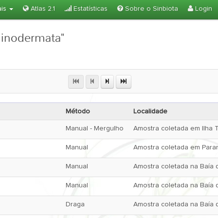
ais
Atlas 2.1
Estatísticas
Sobre o Sinbiota
Login
hinodermata"
Método
Localidade
Manual - Mergulho
Amostra coletada em Ilha 
Manual
Amostra coletada em Paran
Manual
Amostra coletada na Baía d
Manual
Amostra coletada na Baía d
Draga
Amostra coletada na Baía d