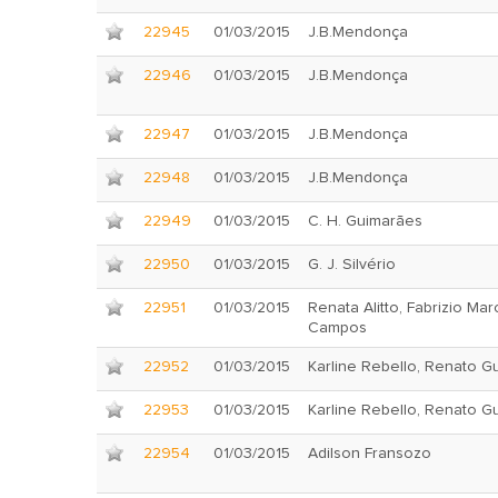
22945
01/03/2015
J.B.Mendonça
22946
01/03/2015
J.B.Mendonça
22947
01/03/2015
J.B.Mendonça
22948
01/03/2015
J.B.Mendonça
22949
01/03/2015
C. H. Guimarães
22950
01/03/2015
G. J. Silvério
22951
01/03/2015
Renata Alitto, Fabrizio Ma
Campos
22952
01/03/2015
Karline Rebello, Renato G
22953
01/03/2015
Karline Rebello, Renato G
22954
01/03/2015
Adilson Fransozo