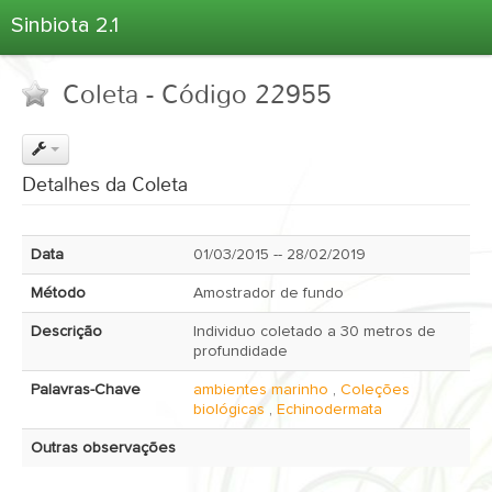
Sinbiota 2.1
Home
Coleta - Código 22955
Informações Ambientais
Coletas
Projetos
Detalhes da Coleta
Unidades Depositárias
Árvore Taxonômica
Data
01/03/2015 -- 28/02/2019
Atlas 2.1
Método
Amostrador de fundo
Estatísticas
Descrição
Individuo coletado a 30 metros de
Sobre o Sinbiota
profundidade
Login
Palavras-Chave
ambientes marinho
,
Coleções
biológicas
,
Echinodermata
Outras observações