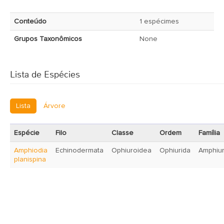
Conteúdo
1 espécimes
Grupos Taxonômicos
None
Lista de Espécies
Lista
Árvore
Espécie
Filo
Classe
Ordem
Família
Amphiodia
Echinodermata
Ophiuroidea
Ophiurida
Amphiur
planispina