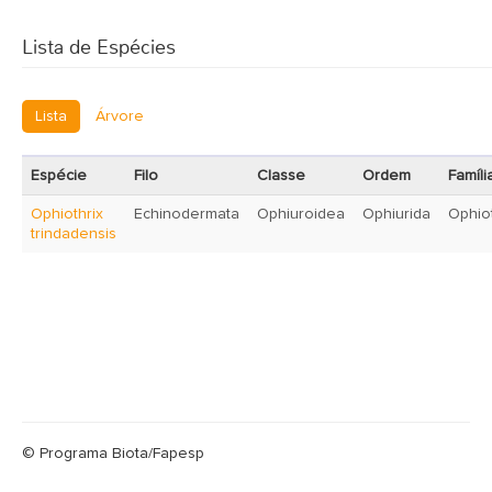
Lista de Espécies
Lista
Árvore
Espécie
Filo
Classe
Ordem
Famíli
Ophiothrix
Echinodermata
Ophiuroidea
Ophiurida
Ophio
trindadensis
© Programa Biota/Fapesp