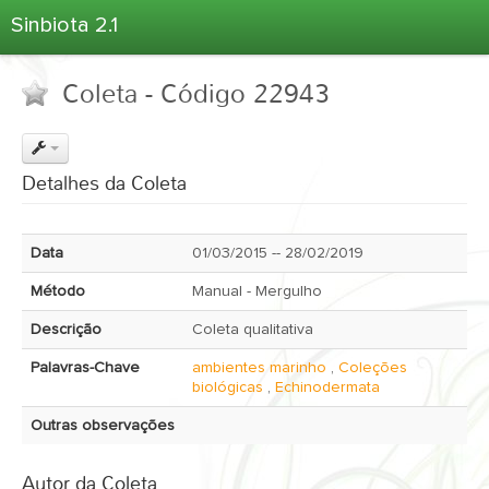
Sinbiota 2.1
Home
Coleta - Código 22943
Informações Ambientais
Coletas
Projetos
Detalhes da Coleta
Unidades Depositárias
Árvore Taxonômica
Data
01/03/2015 -- 28/02/2019
Atlas 2.1
Método
Manual - Mergulho
Estatísticas
Descrição
Coleta qualitativa
Sobre o Sinbiota
Palavras-Chave
ambientes marinho
,
Coleções
Login
biológicas
,
Echinodermata
Outras observações
Autor da Coleta