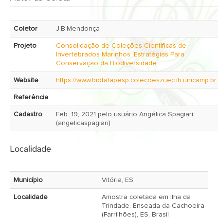
Coletor
J.B.Mendonça
Projeto
Consolidação de Coleções Científicas de
Invertebrados Marinhos: Estratégias Para
Conservação da Biodiversidade
Website
https://www.biotafapesp.colecoeszuec.ib.unicamp.br
Referência
Cadastro
Feb. 19, 2021 pelo usuário Angélica Spagiari
(angelicaspagiari)
Localidade
Município
Vitória, ES
Localidade
Amostra coletada em Ilha da
Trindade, Enseada da Cachoeira
(Farrilhões), ES, Brasil