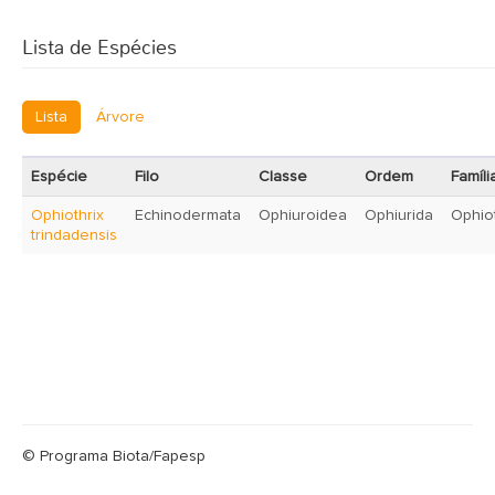
Lista de Espécies
Lista
Árvore
Espécie
Filo
Classe
Ordem
Famíli
Ophiothrix
Echinodermata
Ophiuroidea
Ophiurida
Ophio
trindadensis
© Programa Biota/Fapesp