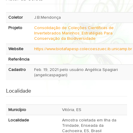
Coletor
J.B.Mendonça
Projeto
Consolidação de Coleções Científicas de
Invertebrados Marinhos: Estratégias Para
Conservação da Biodiversidade
Website
https://www.biotafapesp.colecoeszuec.ib.unicamp.br
Referência
Cadastro
Feb. 19, 2021 pelo usuário Angélica Spagiari
(angelicaspagiari)
Localidade
Município
Vitória, ES
Localidade
Amostra coletada em Ilha da
Trindade, Enseada da
Cachoeira, ES, Brasil