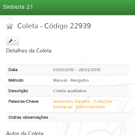
Sinbiota 2.1
Home
Coleta - Código 22939
Informações Ambientais
Coletas
Projetos
Detalhes da Coleta
Unidades Depositárias
Árvore Taxonômica
Data
01/03/2015 -- 28/02/2019
Atlas 2.1
Método
Manual - Mergulho
Estatísticas
Descrição
Coleta qualitativa
Sobre o Sinbiota
Palavras-Chave
ambientes marinho
,
Coleções
Login
biológicas
,
Echinodermata
Outras observações
Autor da Coleta