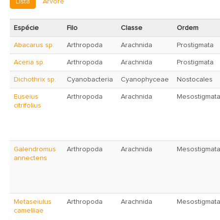
Lista
Árvore
Espécie
Filo
Classe
Ordem
Abacarus sp.
Arthropoda
Arachnida
Prostigmata
Aceria sp.
Arthropoda
Arachnida
Prostigmata
Dichothrix sp.
Cyanobacteria
Cyanophyceae
Nostocales
Euseius
Arthropoda
Arachnida
Mesostigmat
citrifolius
Galendromus
Arthropoda
Arachnida
Mesostigmat
annectens
Metaseiulus
Arthropoda
Arachnida
Mesostigmat
camelliae