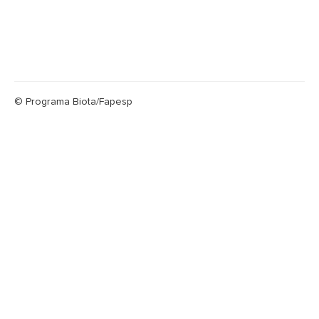
© Programa Biota/Fapesp