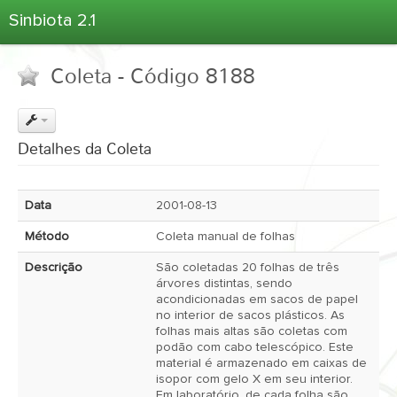
Sinbiota 2.1
Home
Coleta - Código 8188
Informações Ambientais
Coletas
Projetos
Detalhes da Coleta
Unidades Depositárias
Árvore Taxonômica
Data
2001-08-13
Atlas 2.1
Método
Coleta manual de folhas
Estatísticas
Descrição
São coletadas 20 folhas de três
Sobre o Sinbiota
árvores distintas, sendo
acondicionadas em sacos de papel
Login
no interior de sacos plásticos. As
folhas mais altas são coletas com
podão com cabo telescópico. Este
material é armazenado em caixas de
isopor com gelo X em seu interior.
Em laboratório, de cada folha são