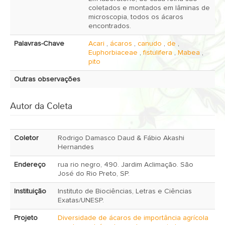
coletados e montados em lâminas de
microscopia, todos os ácaros
encontrados.
Palavras-Chave
Acari
,
ácaros
,
canudo
,
de
,
Euphorbiaceae
,
fistulifera
,
Mabea
,
pito
Outras observações
Autor da Coleta
Coletor
Rodrigo Damasco Daud & Fábio Akashi
Hernandes
Endereço
rua rio negro, 490. Jardim Aclimação. São
José do Rio Preto, SP.
Instituição
Instituto de Biociências, Letras e Ciências
Exatas/UNESP.
Projeto
Diversidade de ácaros de importância agrícola