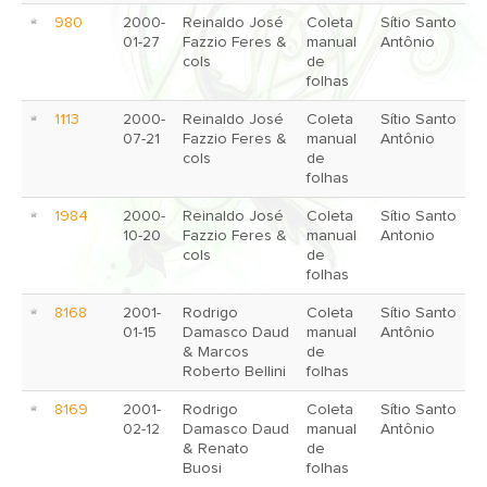
980
2000-
Reinaldo José
Coleta
Sítio Santo
01-27
Fazzio Feres &
manual
Antônio
cols
de
folhas
1113
2000-
Reinaldo José
Coleta
Sítio Santo
07-21
Fazzio Feres &
manual
Antônio
cols
de
folhas
1984
2000-
Reinaldo José
Coleta
Sítio Santo
10-20
Fazzio Feres &
manual
Antonio
cols
de
folhas
8168
2001-
Rodrigo
Coleta
Sítio Santo
01-15
Damasco Daud
manual
Antônio
& Marcos
de
Roberto Bellini
folhas
8169
2001-
Rodrigo
Coleta
Sítio Santo
02-12
Damasco Daud
manual
Antônio
& Renato
de
Buosi
folhas