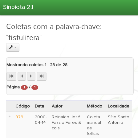
Sinbiota 2.1
Home
Coletas com a palavra-chave:
Informações Ambientais
"fistulifera"
Coletas
Projetos
Unidades Depositárias
Mostrando coletas 1 - 28 de 28
Árvore Taxonômica
Atlas 2.1
Página
/
Estatísticas
1
1
Sobre o Sinbiota
Código
Data
Autor
Método
Localidade
Login
979
2000-
Reinaldo José
Coleta
Sítio Santo
04-14
Fazzio Feres &
manual
Antônio
cols
de
folhas