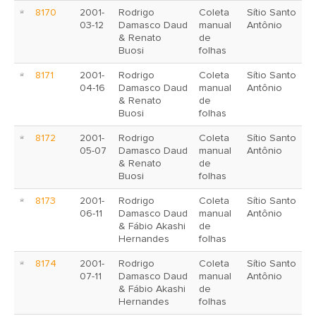
8170
2001-
Rodrigo
Coleta
Sítio Santo
03-12
Damasco Daud
manual
Antônio
& Renato
de
Buosi
folhas
8171
2001-
Rodrigo
Coleta
Sítio Santo
04-16
Damasco Daud
manual
Antônio
& Renato
de
Buosi
folhas
8172
2001-
Rodrigo
Coleta
Sítio Santo
05-07
Damasco Daud
manual
Antônio
& Renato
de
Buosi
folhas
8173
2001-
Rodrigo
Coleta
Sítio Santo
06-11
Damasco Daud
manual
Antônio
& Fábio Akashi
de
Hernandes
folhas
8174
2001-
Rodrigo
Coleta
Sítio Santo
07-11
Damasco Daud
manual
Antônio
& Fábio Akashi
de
Hernandes
folhas