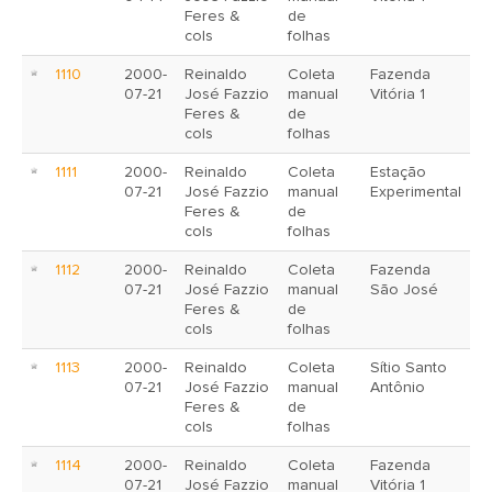
Feres &
de
cols
folhas
1110
2000-
Reinaldo
Coleta
Fazenda
07-21
José Fazzio
manual
Vitória 1
Feres &
de
cols
folhas
1111
2000-
Reinaldo
Coleta
Estação
07-21
José Fazzio
manual
Experimental
Feres &
de
cols
folhas
1112
2000-
Reinaldo
Coleta
Fazenda
07-21
José Fazzio
manual
São José
Feres &
de
cols
folhas
1113
2000-
Reinaldo
Coleta
Sítio Santo
07-21
José Fazzio
manual
Antônio
Feres &
de
cols
folhas
1114
2000-
Reinaldo
Coleta
Fazenda
07-21
José Fazzio
manual
Vitória 1