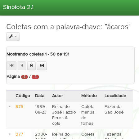
Sinbiota 2.1
Home
Coletas com a palavra-chave: "ácaros"
Informações Ambientais
Coletas
Projetos
Mostrando coletas 1 - 50 de 191
Unidades Depositárias
Árvore Taxonômica
Página
/
1
4
Atlas 2.1
Estatísticas
Código
Data
Autor
Método
Localidade
Sobre o Sinbiota
975
1999-
Reinaldo
Coleta
Fazenda
Login
08-23
José Fazzio
manual
São José
Feres &
de
cols
folhas
977
2000-
Reinaldo
Coleta
Fazenda