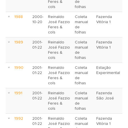
Feres &
de
cols
folhas
1988
2000-
Reinaldo
Coleta
Fazenda
10-20
José Fazzio
manual
Vitória 1
Feres &
de
cols
folhas
1989
2001-
Reinaldo
Coleta
Fazenda
01-22
José Fazzio
manual
Vitória 1
Feres &
de
cols
folhas
1990
2001-
Reinaldo
Coleta
Estação
01-22
José Fazzio
manual
Experimental
Feres &
de
cols
folhas
1991
2001-
Reinaldo
Coleta
Fazenda
01-22
José Fazzio
manual
São José
Feres &
de
cols
folhas
1992
2001-
Reinaldo
Coleta
Fazenda
01-22
José Fazzio
manual
Vitória 1