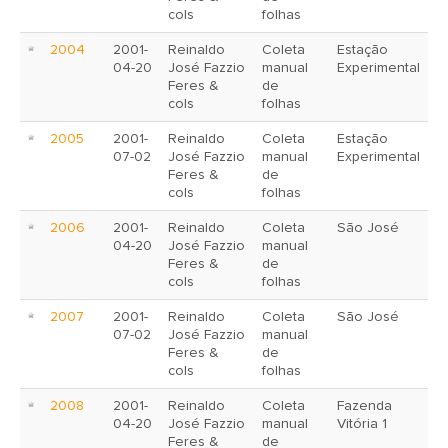
cols
folhas
2004
2001-
Reinaldo
Coleta
Estação
04-20
José Fazzio
manual
Experimental
Feres &
de
cols
folhas
2005
2001-
Reinaldo
Coleta
Estação
07-02
José Fazzio
manual
Experimental
Feres &
de
cols
folhas
2006
2001-
Reinaldo
Coleta
São José
04-20
José Fazzio
manual
Feres &
de
cols
folhas
2007
2001-
Reinaldo
Coleta
São José
07-02
José Fazzio
manual
Feres &
de
cols
folhas
2008
2001-
Reinaldo
Coleta
Fazenda
04-20
José Fazzio
manual
Vitória 1
Feres &
de