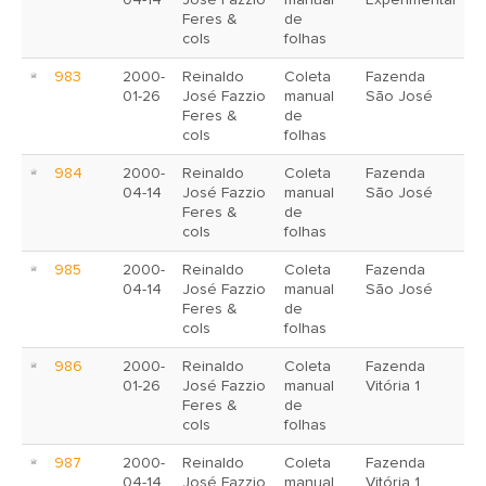
04-14
José Fazzio
manual
Experimental
Feres &
de
cols
folhas
983
2000-
Reinaldo
Coleta
Fazenda
01-26
José Fazzio
manual
São José
Feres &
de
cols
folhas
984
2000-
Reinaldo
Coleta
Fazenda
04-14
José Fazzio
manual
São José
Feres &
de
cols
folhas
985
2000-
Reinaldo
Coleta
Fazenda
04-14
José Fazzio
manual
São José
Feres &
de
cols
folhas
986
2000-
Reinaldo
Coleta
Fazenda
01-26
José Fazzio
manual
Vitória 1
Feres &
de
cols
folhas
987
2000-
Reinaldo
Coleta
Fazenda
04-14
José Fazzio
manual
Vitória 1