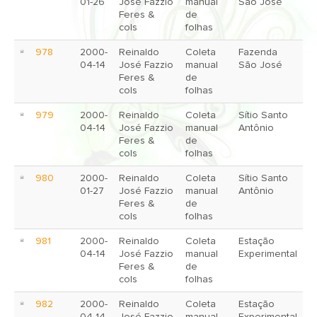
01-26
José Fazzio
manual
São José
Feres &
de
cols
folhas
978
2000-
Reinaldo
Coleta
Fazenda
04-14
José Fazzio
manual
São José
Feres &
de
cols
folhas
979
2000-
Reinaldo
Coleta
Sítio Santo
04-14
José Fazzio
manual
Antônio
Feres &
de
cols
folhas
980
2000-
Reinaldo
Coleta
Sítio Santo
01-27
José Fazzio
manual
Antônio
Feres &
de
cols
folhas
981
2000-
Reinaldo
Coleta
Estação
04-14
José Fazzio
manual
Experimental
Feres &
de
cols
folhas
982
2000-
Reinaldo
Coleta
Estação