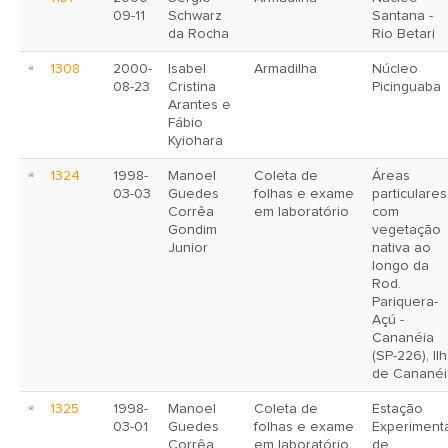
09-11
Schwarz
Santana -
da Rocha
Rio Betari
1308
2000-
Isabel
Armadilha
Núcleo
08-23
Cristina
Picinguaba
Arantes e
Fábio
Kyiohara
1324
1998-
Manoel
Coleta de
Áreas
03-03
Guedes
folhas e exame
particulares
Corrêa
em laboratório
com
Gondim
vegetação
Junior
nativa ao
longo da
Rod.
Pariquera-
Açú -
Cananéia
(SP-226), Il
de Cananéi
1325
1998-
Manoel
Coleta de
Estação
03-01
Guedes
folhas e exame
Experiment
Corrêa
em laboratório
de