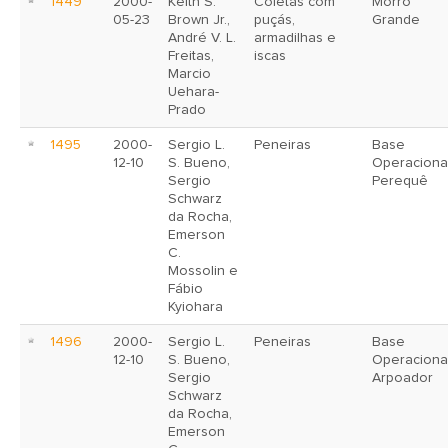
1449
2000-
Keith S.
Coletas com
Morro
05-23
Brown Jr.,
puçás,
Grande
André V. L.
armadilhas e
Freitas,
iscas
Marcio
Uehara-
Prado
1495
2000-
Sergio L.
Peneiras
Base
12-10
S. Bueno,
Operaciona
Sergio
Perequê
Schwarz
da Rocha,
Emerson
C.
Mossolin e
Fábio
Kyiohara
1496
2000-
Sergio L.
Peneiras
Base
12-10
S. Bueno,
Operaciona
Sergio
Arpoador
Schwarz
da Rocha,
Emerson