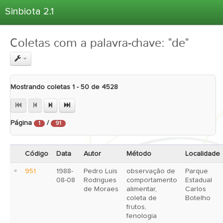
Sinbiota 2.1
Home
Coletas com a palavra-chave: "de"
Informações Ambientais
Coletas
Projetos
Mostrando coletas 1 - 50 de 4528
Unidades Depositárias
Árvore Taxonômica
Página
/
1
91
Atlas 2.1
Estatísticas
Código
Data
Autor
Método
Localidade
Sobre o Sinbiota
951
1988-
Pedro Luis
observação de
Parque
Login
08-08
Rodrigues
comportamento
Estadual
de Moraes
alimentar,
Carlos
coleta de
Botelho
frutos,
fenologia