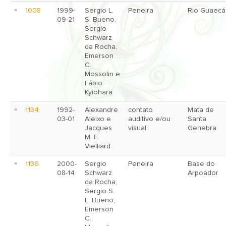
1008
1999-
Sergio L.
Peneira
Rio Guaecá
09-21
S. Bueno,
Sergio
Schwarz
da Rocha,
Emerson
C.
Mossolin e
Fábio
Kyiohara
1134
1992-
Alexandre
contato
Mata de
03-01
Aleixo e
auditivo e/ou
Santa
Jacques
visual
Genebra
M. E.
Vielliard
1136
2000-
Sergio
Peneira
Base do
08-14
Schwarz
Arpoador
da Rocha;
Sergio S.
L. Bueno;
Emerson
C.