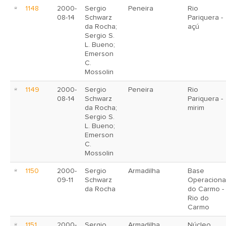
1148
2000-
Sergio
Peneira
Rio
08-14
Schwarz
Pariquera -
da Rocha;
açú
Sergio S.
L. Bueno;
Emerson
C.
Mossolin
1149
2000-
Sergio
Peneira
Rio
08-14
Schwarz
Pariquera -
da Rocha;
mirim
Sergio S.
L. Bueno;
Emerson
C.
Mossolin
1150
2000-
Sergio
Armadilha
Base
09-11
Schwarz
Operaciona
da Rocha
do Carmo -
Rio do
Carmo
1151
2000-
Sergio
Armadilha
Núcleo