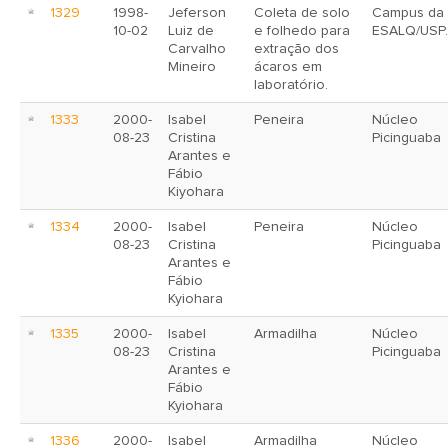
1329
1998-
Jeferson
Coleta de solo
Campus da
10-02
Luiz de
e folhedo para
ESALQ/USP.
Carvalho
extração dos
Mineiro
ácaros em
laboratório.
1333
2000-
Isabel
Peneira
Núcleo
08-23
Cristina
Picinguaba
Arantes e
Fábio
Kiyohara
1334
2000-
Isabel
Peneira
Núcleo
08-23
Cristina
Picinguaba
Arantes e
Fábio
Kyiohara
1335
2000-
Isabel
Armadilha
Núcleo
08-23
Cristina
Picinguaba
Arantes e
Fábio
Kyiohara
1336
2000-
Isabel
Armadilha
Núcleo