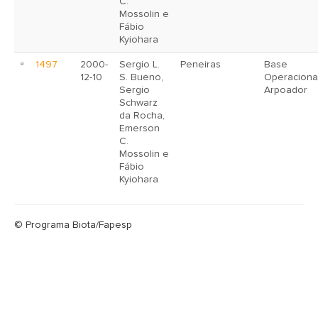
C.
Mossolin e
Fábio
Kyiohara
1497
2000-
Sergio L.
Peneiras
Base
12-10
S. Bueno,
Operaciona
Sergio
Arpoador
Schwarz
da Rocha,
Emerson
C.
Mossolin e
Fábio
Kyiohara
© Programa Biota/Fapesp