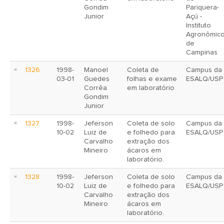
Gondim
Pariquera-
Junior
Açú -
Instituto
Agronômic
de
Campinas
1326
1998-
Manoel
Coleta de
Campus da
03-01
Guedes
folhas e exame
ESALQ/USP
Corrêa
em laboratório
Gondim
Junior
1327
1998-
Jeferson
Coleta de solo
Campus da
10-02
Luiz de
e folhedo para
ESALQ/USP
Carvalho
extração dos
Mineiro
ácaros em
laboratório.
1328
1998-
Jeferson
Coleta de solo
Campus da
10-02
Luiz de
e folhedo para
ESALQ/USP
Carvalho
extração dos
Mineiro
ácaros em
laboratório.