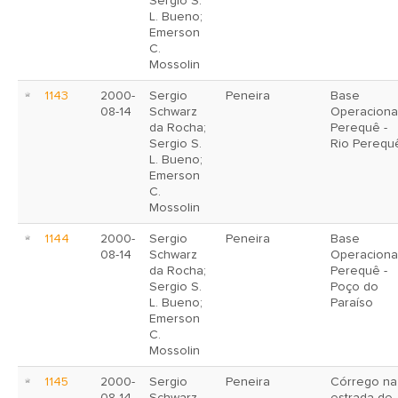
Sergio S.
L. Bueno;
Emerson
C.
Mossolin
1143
2000-
Sergio
Peneira
Base
08-14
Schwarz
Operaciona
da Rocha;
Perequê -
Sergio S.
Rio Perequ
L. Bueno;
Emerson
C.
Mossolin
1144
2000-
Sergio
Peneira
Base
08-14
Schwarz
Operaciona
da Rocha;
Perequê -
Sergio S.
Poço do
L. Bueno;
Paraíso
Emerson
C.
Mossolin
1145
2000-
Sergio
Peneira
Córrego na