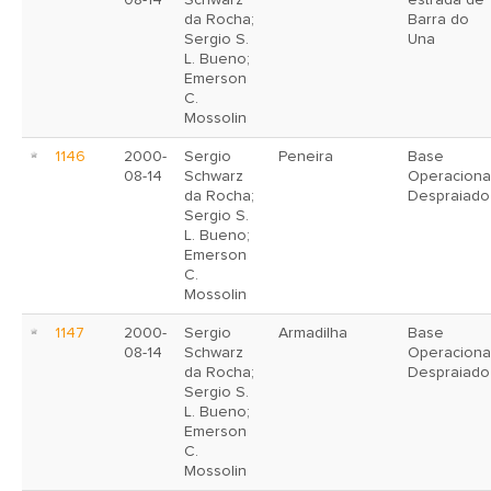
08-14
Schwarz
estrada de
da Rocha;
Barra do
Sergio S.
Una
L. Bueno;
Emerson
C.
Mossolin
1146
2000-
Sergio
Peneira
Base
08-14
Schwarz
Operaciona
da Rocha;
Despraiado
Sergio S.
L. Bueno;
Emerson
C.
Mossolin
1147
2000-
Sergio
Armadilha
Base
08-14
Schwarz
Operaciona
da Rocha;
Despraiado
Sergio S.
L. Bueno;
Emerson
C.
Mossolin