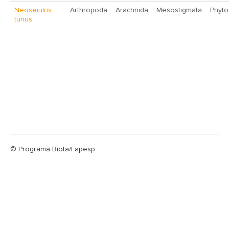
Neoseiulus
Arthropoda
Arachnida
Mesostigmata
Phyto
tunus
© Programa Biota/Fapesp