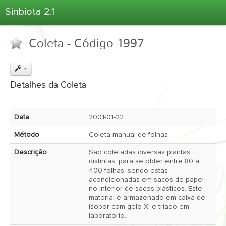
Sinbiota 2.1
Home
Coleta - Código 1997
Informações Ambientais
Coletas
Projetos
Detalhes da Coleta
Unidades Depositárias
Árvore Taxonômica
Data
2001-01-22
Atlas 2.1
Método
Coleta manual de folhas
Estatísticas
Descrição
São coletadas diversas plantas
Sobre o Sinbiota
distintas, para se obter entre 80 a
400 folhas, sendo estas
Login
acondicionadas em sacos de papel
no interior de sacos plásticos. Este
material é armazenado em caixa de
isopor com gelo X, e triado em
laboratório.