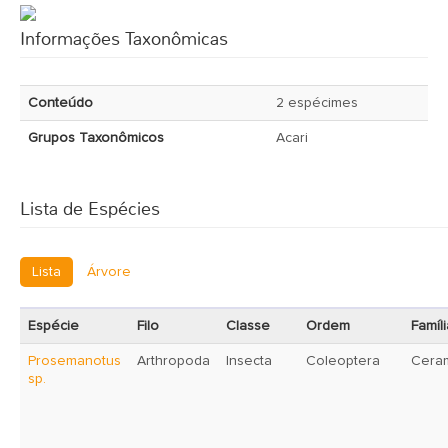
Informações Taxonômicas
Conteúdo
2 espécimes
Grupos Taxonômicos
Acari
Lista de Espécies
Lista
Árvore
Espécie
Filo
Classe
Ordem
Famíli
Prosemanotus
Arthropoda
Insecta
Coleoptera
Cera
sp.