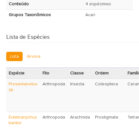
Conteúdo
4 espécimes
Grupos Taxonômicos
Acari
Lista de Espécies
Lista
Árvore
Espécie
Filo
Classe
Ordem
Famíli
Prosemanotus
Arthropoda
Insecta
Coleoptera
Cera
sp.
Eutetranychus
Arthropoda
Arachnida
Prostigmata
Tetra
banksi