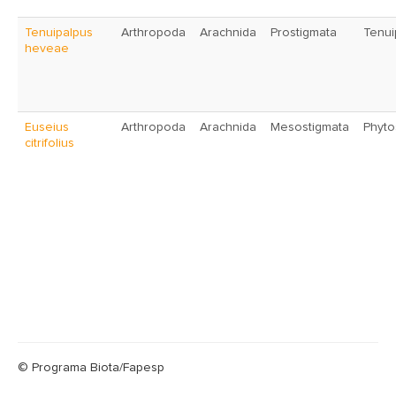
Tenuipalpus
Arthropoda
Arachnida
Prostigmata
Tenui
heveae
Euseius
Arthropoda
Arachnida
Mesostigmata
Phyto
citrifolius
© Programa Biota/Fapesp