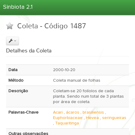
Sinbiota 2.1
Home
Coleta - Código 1487
Informações Ambientais
Coletas
Projetos
Detalhes da Coleta
Unidades Depositárias
Árvore Taxonômica
Data
2000-10-20
Atlas 2.1
Método
Coleta manual de folhas
Estatísticas
Descrição
Coletam-se 20 folíolos de cada
Sobre o Sinbiota
planta. Sendo num total de 3 plantas
por área de coleta.
Login
Palavras-Chave
Acari
,
ácaros
,
brasiliensis
,
Euphorbiaceae
,
Hevea
,
seringueiras
,
Taquaritinga
Outras observações