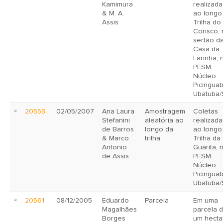
Kamimura
realizada
& M. A.
ao longo
Assis
Trilha do
Corisco,
sertão d
Casa da
Farinha, 
PESM
Núcleo
Picinguab
Ubatuba/
20559
02/05/2007
Ana Laura
Amostragem
Coletas
Stefanini
aleatória ao
realizada
de Barros
longo da
ao longo
& Marco
trilha
Trilha da
Antonio
Guarita, 
de Assis
PESM
Núcleo
Picinguab
Ubatuba/
20561
08/12/2005
Eduardo
Parcela
Em uma
Magalhães
parcela 
Borges
um hecta