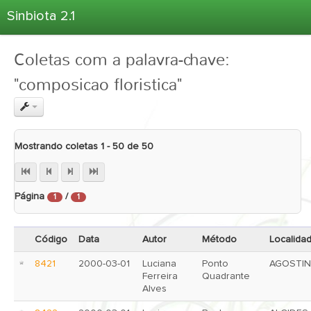
Sinbiota 2.1
Home
Coletas com a palavra-chave:
Informações Ambientais
"composicao floristica"
Coletas
Projetos
Unidades Depositárias
Mostrando coletas 1 - 50 de 50
Árvore Taxonômica
Atlas 2.1
Página
/
Estatísticas
1
1
Sobre o Sinbiota
Código
Data
Autor
Método
Localida
Login
8421
2000-03-01
Luciana
Ponto
AGOSTI
Ferreira
Quadrante
Alves