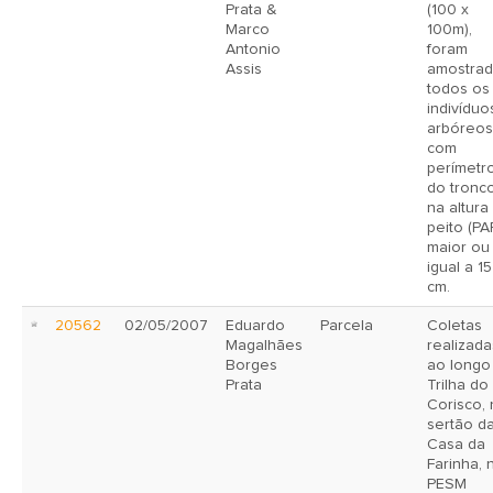
Prata &
(100 x
Marco
100m),
Antonio
foram
Assis
amostra
todos os
indivíduo
arbóreos
com
perímetr
do tronc
na altura
peito (PA
maior ou
igual a 15
cm.
20562
02/05/2007
Eduardo
Parcela
Coletas
Magalhães
realizada
Borges
ao longo
Prata
Trilha do
Corisco,
sertão d
Casa da
Farinha, 
PESM