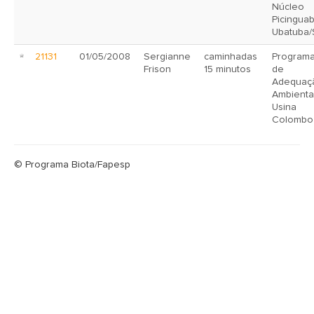
Núcleo
Picinguab
Ubatuba/
21131
01/05/2008
Sergianne
caminhadas
Program
Frison
15 minutos
de
Adequaç
Ambiental
Usina
Colombo
© Programa Biota/Fapesp