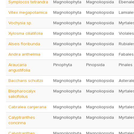
Symplocos tetrandra
Magnoliophyta
Magnoliopsida
Ebenal
Vitex megapotamica
Magnoliophyta
Magnoliopsida
Lamiale
Vochysia sp.
Magnoliophyta
Magnoliopsida
Myrtale
Xylosma ciliatifolia
Magnoliophyta
Magnoliopsida
Violales
Alseis floribunda
Magnoliophyta
Magnoliopsida
Rubiale
Andira anthelmia
Magnoliophyta
Magnoliopsida
Fabales
Araucaria
Pinophyta
Pinopsida
Pinales
angustifolia
Baccharis schultzii
Magnoliophyta
Magnoliopsida
Asteral
Blepharocalyx
Magnoliophyta
Magnoliopsida
Myrtale
salicifolius
Cabralea canjerana
Magnoliophyta
Magnoliopsida
Myrtale
Calyptranthes
Magnoliophyta
Magnoliopsida
Myrtale
concinna
Calyptranthes
Magnoliophyta
Magnoliopsida
Myrtale