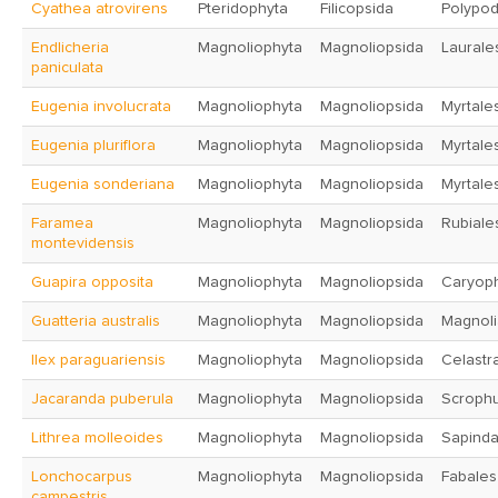
Cyathea atrovirens
Pteridophyta
Filicopsida
Polypod
Endlicheria
Magnoliophyta
Magnoliopsida
Laurale
paniculata
Eugenia involucrata
Magnoliophyta
Magnoliopsida
Myrtale
Eugenia pluriflora
Magnoliophyta
Magnoliopsida
Myrtale
Eugenia sonderiana
Magnoliophyta
Magnoliopsida
Myrtale
Faramea
Magnoliophyta
Magnoliopsida
Rubiale
montevidensis
Guapira opposita
Magnoliophyta
Magnoliopsida
Caryoph
Guatteria australis
Magnoliophyta
Magnoliopsida
Magnoli
Ilex paraguariensis
Magnoliophyta
Magnoliopsida
Celastr
Jacaranda puberula
Magnoliophyta
Magnoliopsida
Scrophu
Lithrea molleoides
Magnoliophyta
Magnoliopsida
Sapinda
Lonchocarpus
Magnoliophyta
Magnoliopsida
Fabales
campestris