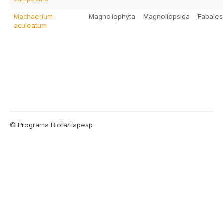
Machaerium
Magnoliophyta
Magnoliopsida
Fabales
aculeatum
© Programa Biota/Fapesp