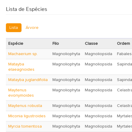
Lista de Espécies
Lista
Árvore
Espécie
Filo
Classe
Ordem
Machaerium sp.
Magnoliophyta
Magnoliopsida
Fabales
Matayba
Magnoliophyta
Magnoliopsida
Sapinda
elaeagnoides
Matayba juglandifolia
Magnoliophyta
Magnoliopsida
Sapinda
Maytenus
Magnoliophyta
Magnoliopsida
Celastr
evonymoides
Maytenus robusta
Magnoliophyta
Magnoliopsida
Celastr
Miconia ligustroides
Magnoliophyta
Magnoliopsida
Myrtale
Myrcia tomentosa
Magnoliophyta
Magnoliopsida
Myrtale