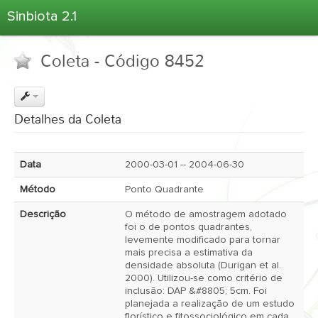
Sinbiota 2.1
Home
Coleta - Código 8452
Informações Ambientais
Coletas
Projetos
Detalhes da Coleta
Unidades Depositárias
Árvore Taxonômica
Data
2000-03-01 -- 2004-06-30
Atlas 2.1
Método
Ponto Quadrante
Estatísticas
Descrição
O método de amostragem adotado
Sobre o Sinbiota
foi o de pontos quadrantes,
levemente modificado para tornar
Login
mais precisa a estimativa da
densidade absoluta (Durigan et al.
2000). Utilizou-se como critério de
inclusão: DAP &#8805; 5cm. Foi
planejada a realização de um estudo
florístico e fitossociológico em cada