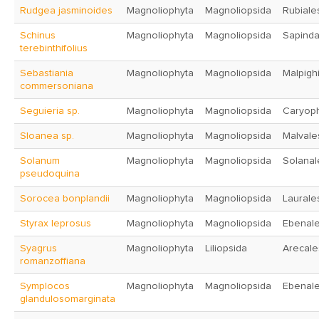
Rudgea jasminoides
Magnoliophyta
Magnoliopsida
Rubiale
Schinus
Magnoliophyta
Magnoliopsida
Sapinda
terebinthifolius
Sebastiania
Magnoliophyta
Magnoliopsida
Malpigh
commersoniana
Seguieria sp.
Magnoliophyta
Magnoliopsida
Caryoph
Sloanea sp.
Magnoliophyta
Magnoliopsida
Malvale
Solanum
Magnoliophyta
Magnoliopsida
Solanal
pseudoquina
Sorocea bonplandii
Magnoliophyta
Magnoliopsida
Laurale
Styrax leprosus
Magnoliophyta
Magnoliopsida
Ebenal
Syagrus
Magnoliophyta
Liliopsida
Arecale
romanzoffiana
Symplocos
Magnoliophyta
Magnoliopsida
Ebenal
glandulosomarginata