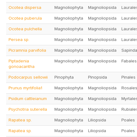
Ocotea dispersa
Magnoliophyta
Magnoliopsida
Laurale
Ocotea puberula
Magnoliophyta
Magnoliopsida
Laurale
Ocotea pulchella
Magnoliophyta
Magnoliopsida
Laurale
Persea sp.
Magnoliophyta
Magnoliopsida
Laurale
Picramnia parvifolia
Magnoliophyta
Magnoliopsida
Sapinda
Piptadenia
Magnoliophyta
Magnoliopsida
Fabales
gonoacantha
Podocarpus sellowii
Pinophyta
Pinopsida
Pinales
Prunus myrtifolia1
Magnoliophyta
Magnoliopsida
Rosale
Psidium cattleianum
Magnoliophyta
Magnoliopsida
Myrtale
Psychotria suterella
Magnoliophyta
Magnoliopsida
Rubiale
Rapatea sp.
Magnoliophyta
Liliopsida
Poales
Rapatea sp.
Magnoliophyta
Liliopsida
Poales