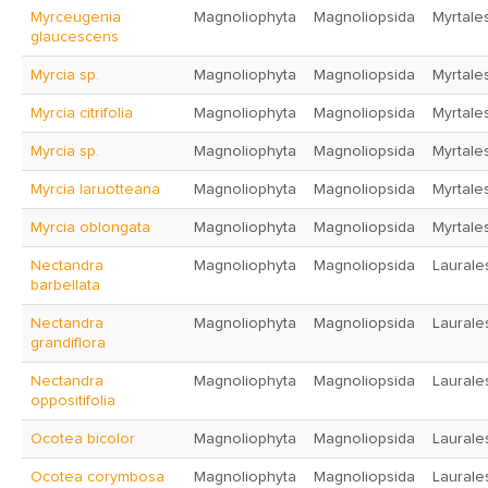
Myrceugenia
Magnoliophyta
Magnoliopsida
Myrtale
glaucescens
Myrcia sp.
Magnoliophyta
Magnoliopsida
Myrtale
Myrcia citrifolia
Magnoliophyta
Magnoliopsida
Myrtale
Myrcia sp.
Magnoliophyta
Magnoliopsida
Myrtale
Myrcia laruotteana
Magnoliophyta
Magnoliopsida
Myrtale
Myrcia oblongata
Magnoliophyta
Magnoliopsida
Myrtale
Nectandra
Magnoliophyta
Magnoliopsida
Laurale
barbellata
Nectandra
Magnoliophyta
Magnoliopsida
Laurale
grandiflora
Nectandra
Magnoliophyta
Magnoliopsida
Laurale
oppositifolia
Ocotea bicolor
Magnoliophyta
Magnoliopsida
Laurale
Ocotea corymbosa
Magnoliophyta
Magnoliopsida
Laurale