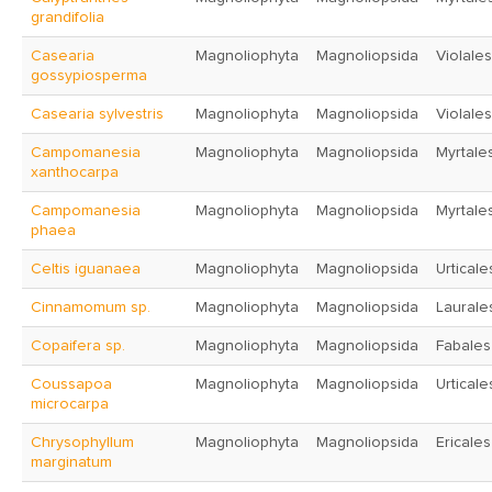
grandifolia
Casearia
Magnoliophyta
Magnoliopsida
Violales
gossypiosperma
Casearia sylvestris
Magnoliophyta
Magnoliopsida
Violales
Campomanesia
Magnoliophyta
Magnoliopsida
Myrtale
xanthocarpa
Campomanesia
Magnoliophyta
Magnoliopsida
Myrtale
phaea
Celtis iguanaea
Magnoliophyta
Magnoliopsida
Urticale
Cinnamomum sp.
Magnoliophyta
Magnoliopsida
Laurale
Copaifera sp.
Magnoliophyta
Magnoliopsida
Fabales
Coussapoa
Magnoliophyta
Magnoliopsida
Urticale
microcarpa
Chrysophyllum
Magnoliophyta
Magnoliopsida
Ericales
marginatum