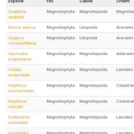
Espécie
Filo
Classe
Ordem
Guatteria
Magnoliophyta
Magnoliopsida
Magnolia
australis
Bactris setosa
Magnoliophyta
Liliopsida
Arecales
Syagrus
Magnoliophyta
Liliopsida
Arecales
romanzoffiana
Gochnatia
Magnoliophyta
Magnoliopsida
Asterale
polymorpha
Cordia
Magnoliophyta
Magnoliopsida
Lamiales
ecalyculata
Maytenus
Magnoliophyta
Magnoliopsida
Celastra
evonymoides
Maytenus
Magnoliophyta
Magnoliopsida
Celastra
robusta
Endlicheria
Magnoliophyta
Magnoliopsida
Laurales
paniculata
Nectandra
Magnoliophyta
Magnoliopsida
Laurales