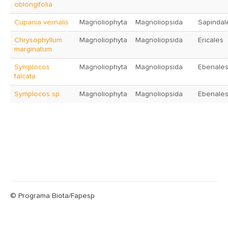
oblongifolia
Cupania vernalis
Magnoliophyta
Magnoliopsida
Sapindal
Chrysophyllum
Magnoliophyta
Magnoliopsida
Ericales
marginatum
Symplocos
Magnoliophyta
Magnoliopsida
Ebenale
falcata
Symplocos sp.
Magnoliophyta
Magnoliopsida
Ebenale
© Programa Biota/Fapesp