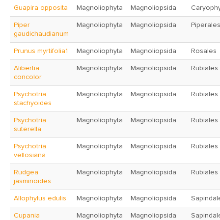
Guapira opposita
Magnoliophyta
Magnoliopsida
Caryophy
Piper
Magnoliophyta
Magnoliopsida
Piperale
gaudichaudianum
Prunus myrtifolia1
Magnoliophyta
Magnoliopsida
Rosales
Alibertia
Magnoliophyta
Magnoliopsida
Rubiales
concolor
Psychotria
Magnoliophyta
Magnoliopsida
Rubiales
stachyoides
Psychotria
Magnoliophyta
Magnoliopsida
Rubiales
suterella
Psychotria
Magnoliophyta
Magnoliopsida
Rubiales
vellosiana
Rudgea
Magnoliophyta
Magnoliopsida
Rubiales
jasminoides
Allophylus edulis
Magnoliophyta
Magnoliopsida
Sapindal
Cupania
Magnoliophyta
Magnoliopsida
Sapindal