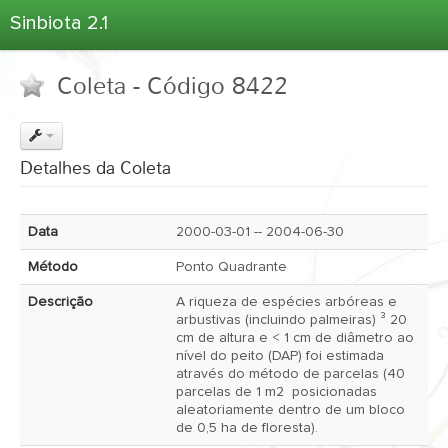
Sinbiota 2.1
Home
Coleta - Código 8422
Informações Ambientais
Coletas
Projetos
Detalhes da Coleta
Unidades Depositárias
Árvore Taxonômica
Data
2000-03-01 -- 2004-06-30
Atlas 2.1
Método
Ponto Quadrante
Estatísticas
Descrição
A riqueza de espécies arbóreas e
Sobre o Sinbiota
arbustivas (incluindo palmeiras) ³ 20
cm de altura e < 1 cm de diâmetro ao
Login
nível do peito (DAP) foi estimada
através do método de parcelas (40
parcelas de 1 m2 posicionadas
aleatoriamente dentro de um bloco
de 0,5 ha de floresta).