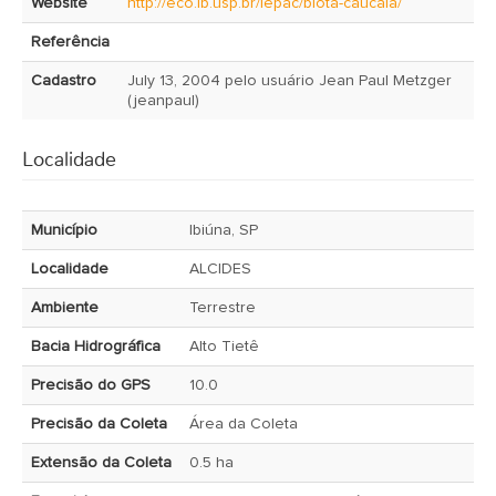
Website
http://eco.ib.usp.br/lepac/biota-caucaia/
Referência
Cadastro
July 13, 2004 pelo usuário Jean Paul Metzger
(jeanpaul)
Localidade
Município
Ibiúna, SP
Localidade
ALCIDES
Ambiente
Terrestre
Bacia Hidrográfica
Alto Tietê
Precisão do GPS
10.0
Precisão da Coleta
Área da Coleta
Extensão da Coleta
0.5 ha