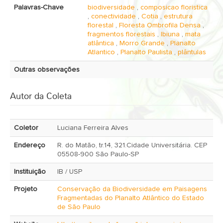
Palavras-Chave
biodiversidade
,
composicao floristica
,
conectividade
,
Cotia
,
estrutura
florestal
,
Floresta Ombrofila Densa
,
fragmentos florestais
,
Ibiuna
,
mata
atlântica
,
Morro Grande
,
Planalto
Atlantico
,
Planalto Paulista
,
plântulas
Outras observações
Autor da Coleta
Coletor
Luciana Ferreira Alves
Endereço
R. do Matão, tr.14, 321.Cidade Universitária. CEP
05508-900 São Paulo-SP
Instituição
IB / USP
Projeto
Conservação da Biodiversidade em Paisagens
Fragmentadas do Planalto Atlântico do Estado
de São Paulo