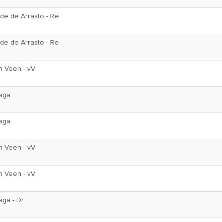
de de Arrasto - Re
de de Arrasto - Re
n Veen - vV
aga
aga
n Veen - vV
n Veen - vV
aga - Dr