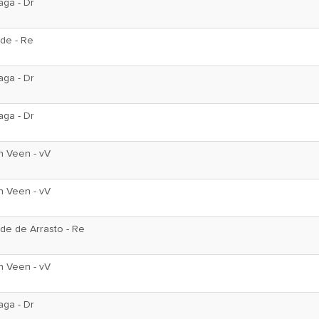
aga - Dr
de - Re
aga - Dr
aga - Dr
n Veen - vV
n Veen - vV
de de Arrasto - Re
n Veen - vV
aga - Dr