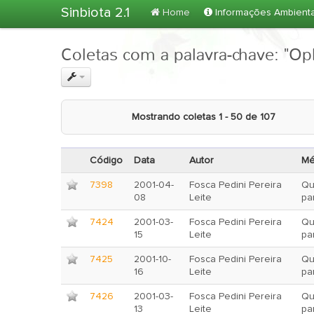
Sinbiota 2.1
Home
Informações Ambient
Coletas com a palavra-chave: "Op
Mostrando coletas 1 - 50 de 107
Código
Data
Autor
Mé
7398
2001-04-
Fosca Pedini Pereira
Qu
08
Leite
pa
7424
2001-03-
Fosca Pedini Pereira
Qu
15
Leite
pa
7425
2001-10-
Fosca Pedini Pereira
Qu
16
Leite
pa
7426
2001-03-
Fosca Pedini Pereira
Qu
13
Leite
pa