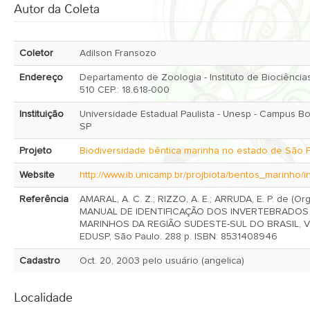
Autor da Coleta
Coletor
Adilson Fransozo
Endereço
Departamento de Zoologia - Instituto de Biociências
510 CEP.: 18.618-000
Instituição
Universidade Estadual Paulista - Unesp - Campus Botucatu,
SP
Projeto
Biodiversidade bêntica marinha no estado de São 
Website
http://www.ib.unicamp.br/projbiota/bentos_marinho/i
Referência
AMARAL, A. C. Z.; RIZZO, A. E.; ARRUDA, E. P. de (Org
MANUAL DE IDENTIFICAÇÃO DOS INVERTEBRADOS
MARINHOS DA REGIÃO SUDESTE-SUL DO BRASIL, Vol
EDUSP, São Paulo. 288 p. ISBN: 8531408946
Cadastro
Oct. 20, 2003 pelo usuário (angelica)
Localidade