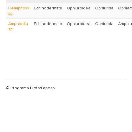
Hemipholis
Echinodermata
Ophiuroidea
Ophiurida
Ophiac
sp.
Amphiodia
Echinodermata
Ophiuroidea
Ophiurida
Amphiu
sp.
© Programa Biota/Fapesp