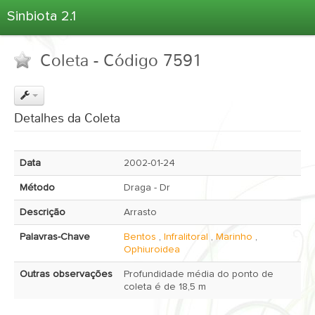
Sinbiota 2.1
Home
Coleta - Código 7591
Informações Ambientais
Coletas
Projetos
Detalhes da Coleta
Unidades Depositárias
Árvore Taxonômica
Data
2002-01-24
Atlas 2.1
Método
Draga - Dr
Estatísticas
Descrição
Arrasto
Sobre o Sinbiota
Palavras-Chave
Bentos
,
Infralitoral
,
Marinho
,
Login
Ophiuroidea
Outras observações
Profundidade média do ponto de
coleta é de 18,5 m