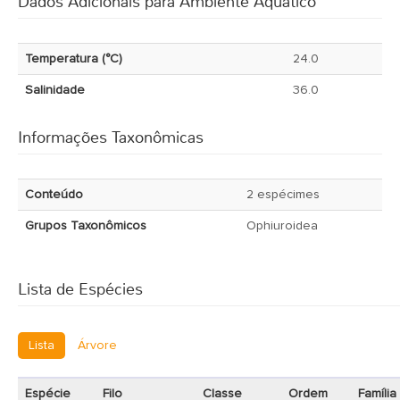
Dados Adicionais para Ambiente Aquático
Temperatura (°C)
24.0
Salinidade
36.0
Informações Taxonômicas
Conteúdo
2 espécimes
Grupos Taxonômicos
Ophiuroidea
Lista de Espécies
Lista
Árvore
Espécie
Filo
Classe
Ordem
Família