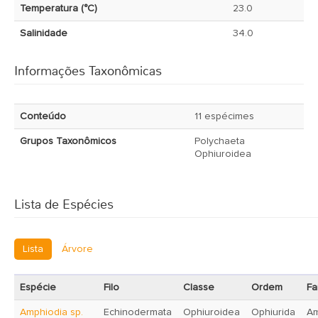
Temperatura (°C)
23.0
Salinidade
34.0
Informações Taxonômicas
Conteúdo
11 espécimes
Grupos Taxonômicos
Polychaeta
Ophiuroidea
Lista de Espécies
Lista
Árvore
Espécie
Filo
Classe
Ordem
Fa
Amphiodia sp.
Echinodermata
Ophiuroidea
Ophiurida
Am