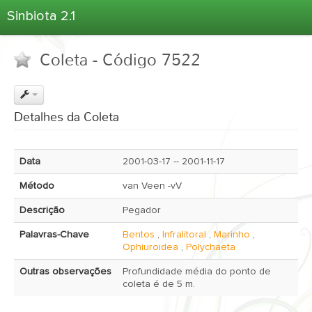
Sinbiota 2.1
Home
Coleta - Código 7522
Informações Ambientais
Coletas
Projetos
Detalhes da Coleta
Unidades Depositárias
Árvore Taxonômica
Data
2001-03-17 -- 2001-11-17
Atlas 2.1
Método
van Veen -vV
Estatísticas
Descrição
Pegador
Sobre o Sinbiota
Palavras-Chave
Bentos
,
Infralitoral
,
Marinho
,
Login
Ophiuroidea
,
Polychaeta
Outras observações
Profundidade média do ponto de
coleta é de 5 m.