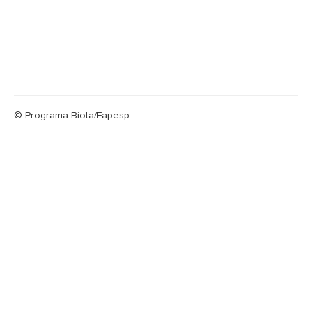
© Programa Biota/Fapesp