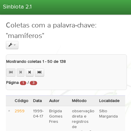
Sinbiota 2.1
Home
Coletas com a palavra-chave:
Informações Ambientais
"mamíferos"
Coletas
Projetos
Unidades Depositárias
Mostrando coletas 1 - 50 de 138
Árvore Taxonômica
Atlas 2.1
Página
/
Estatísticas
1
3
Sobre o Sinbiota
Código
Data
Autor
Método
Localidade
Login
2959
1999-
Brígida
observação
Sítio
04-17
Gomes
direta e
Margarida
Fries
registros
de