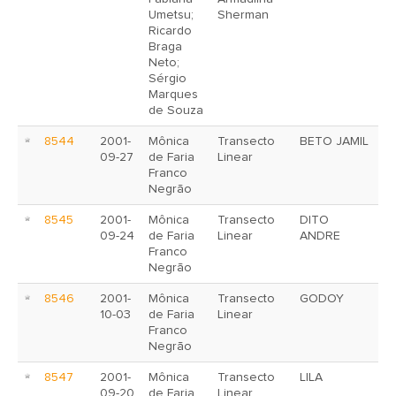
Umetsu;
Sherman
Ricardo
Braga
Neto;
Sérgio
Marques
de Souza
8544
2001-
Mônica
Transecto
BETO JAMIL
09-27
de Faria
Linear
Franco
Negrão
8545
2001-
Mônica
Transecto
DITO
09-24
de Faria
Linear
ANDRE
Franco
Negrão
8546
2001-
Mônica
Transecto
GODOY
10-03
de Faria
Linear
Franco
Negrão
8547
2001-
Mônica
Transecto
LILA
09-20
de Faria
Linear