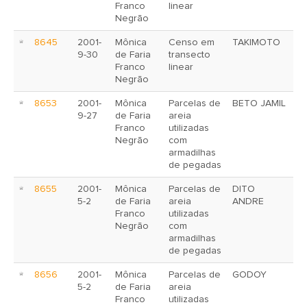
Franco
linear
Negrão
8645
2001-
Mônica
Censo em
TAKIMOTO
9-30
de Faria
transecto
Franco
linear
Negrão
8653
2001-
Mônica
Parcelas de
BETO JAMIL
9-27
de Faria
areia
Franco
utilizadas
Negrão
com
armadilhas
de pegadas
8655
2001-
Mônica
Parcelas de
DITO
5-2
de Faria
areia
ANDRE
Franco
utilizadas
Negrão
com
armadilhas
de pegadas
8656
2001-
Mônica
Parcelas de
GODOY
5-2
de Faria
areia
Franco
utilizadas