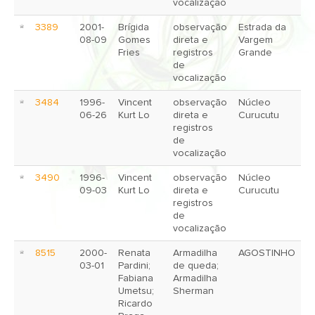
vocalização
3389
2001-
Brígida
observação
Estrada da
08-09
Gomes
direta e
Vargem
Fries
registros
Grande
de
vocalização
3484
1996-
Vincent
observação
Núcleo
06-26
Kurt Lo
direta e
Curucutu
registros
de
vocalização
3490
1996-
Vincent
observação
Núcleo
09-03
Kurt Lo
direta e
Curucutu
registros
de
vocalização
8515
2000-
Renata
Armadilha
AGOSTINHO
03-01
Pardini;
de queda;
Fabiana
Armadilha
Umetsu;
Sherman
Ricardo