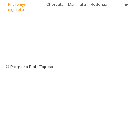
Phyllomys
Chordata
Mammalia
Rodentia
E
nigrispinus
© Programa Biota/Fapesp