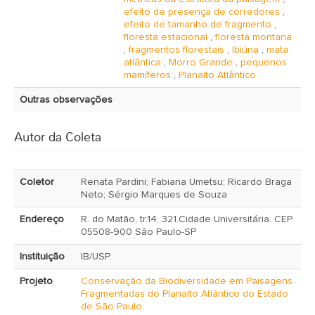
efeito de presença de corredores
,
efeito de tamanho de fragmento
,
floresta estacional
,
floresta montana
,
fragmentos florestais
,
Ibiúna
,
mata
atlântica
,
Morro Grande
,
pequenos
mamíferos
,
Planalto Atlântico
Outras observações
Autor da Coleta
Coletor
Renata Pardini; Fabiana Umetsu; Ricardo Braga
Neto; Sérgio Marques de Souza
Endereço
R. do Matão, tr.14, 321.Cidade Universitária. CEP
05508-900 São Paulo-SP
Instituição
IB/USP
Projeto
Conservação da Biodiversidade em Paisagens
Fragmentadas do Planalto Atlântico do Estado
de São Paulo