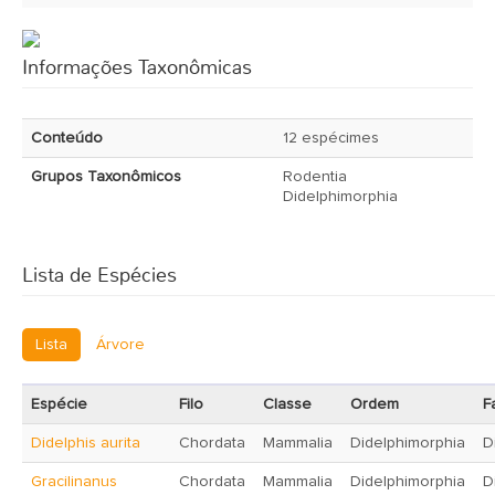
Informações Taxonômicas
Conteúdo
12 espécimes
Grupos Taxonômicos
Rodentia
Didelphimorphia
Lista de Espécies
Lista
Árvore
Espécie
Filo
Classe
Ordem
F
Didelphis aurita
Chordata
Mammalia
Didelphimorphia
D
Gracilinanus
Chordata
Mammalia
Didelphimorphia
D