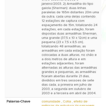
janeiro/2003. 2) Armadilha do tipo
gaiola (Sherman): duas linhas
paralelas de 165m distantes 20m uma
da outra, cada uma delas contendo
12 estações de captura com
espaçamento de 15m, totalizando 24
estações, em cada estação, foram
dispostas duas armadilhas Sherman,
uma grande (37,5 x 10 x 12cm) e uma
pequena (23 x 7,5 x 8,5 cm),
totalizando 48 armadilhas, as
armadilhas em cada estação foram
colocadas a duas alturas, no chão e
a dois metros de altura e em
estações adjacentes, foram
alternadas as alturas das armadilhas
grandes e pequenas, as armadilhas
ficaram abertas durante 21 dias,
divididos em tres sessoes de sete
dias cada, a primeira em julho de
2003, a segunda em outubro de
2003 e a terceira em abril de 2004.
Palavras-Chave
comunidade
,
Cotia
,
efeito de
métricas da estrutura da paisagem
,