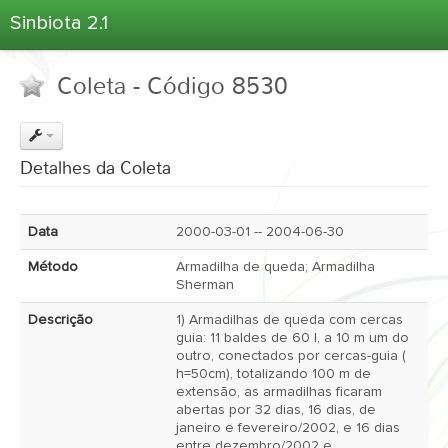
Sinbiota 2.1
Home
Coleta - Código 8530
Informações Ambientais
Coletas
Projetos
Detalhes da Coleta
Unidades Depositárias
Árvore Taxonômica
Data
2000-03-01 -- 2004-06-30
Atlas 2.1
Método
Armadilha de queda; Armadilha
Estatísticas
Sherman
Sobre o Sinbiota
Descrição
1) Armadilhas de queda com cercas
guia: 11 baldes de 60 l, a 10 m um do
Login
outro, conectados por cercas-guia (
h=50cm), totalizando 100 m de
extensão, as armadilhas ficaram
abertas por 32 dias, 16 dias, de
janeiro e fevereiro/2002, e 16 dias
entre dezembro/2002 e