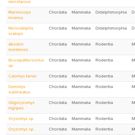
microtarsus
Marmosops
Chordata
Mammalia
Didelphimorphia
D
incanus
Monodelphis
Chordata
Mammalia
Didelphimorphia
D
scalops
Akodon
Chordata
Mammalia
Rodentia
M
montensis
Brucepattersonius
Chordata
Mammalia
Rodentia
M
sp.
Calomys tener
Chordata
Mammalia
Rodentia
M
Delomys
Chordata
Mammalia
Rodentia
M
sublineatus
Oligoryzomys
Chordata
Mammalia
Rodentia
M
nigripes
Oryzomys sp.
Chordata
Mammalia
Rodentia
M
Oryzomys sp.
Chordata
Mammalia
Rodentia
M