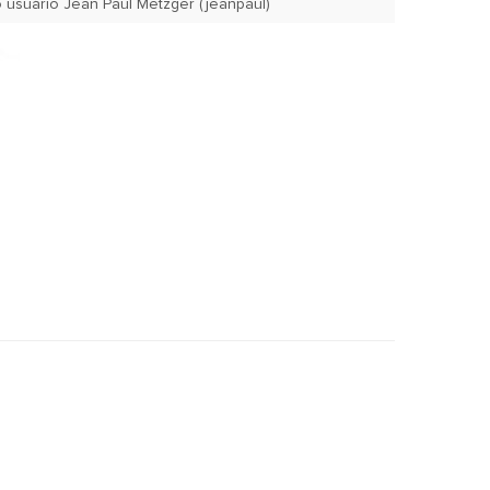
Aug. 4, 2004 pelo usuário Jean Paul Metzger (jeanpaul)