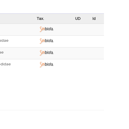
Tax.
UD
Id
hidae
ae
didae