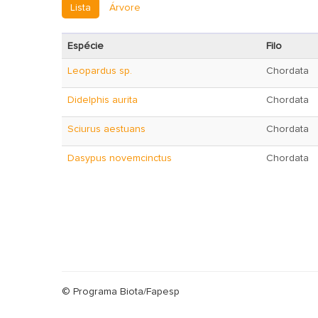
Lista
Árvore
Espécie
Filo
Leopardus sp.
Chordata
Didelphis aurita
Chordata
Sciurus aestuans
Chordata
Dasypus novemcinctus
Chordata
© Programa Biota/Fapesp