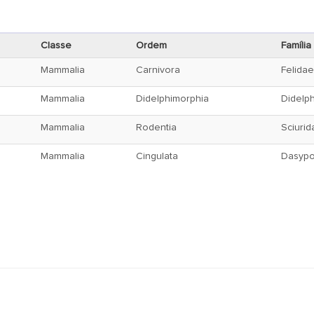
Classe
Ordem
Família
Mammalia
Carnivora
Felidae
Mammalia
Didelphimorphia
Didelp
Mammalia
Rodentia
Sciurid
Mammalia
Cingulata
Dasypo