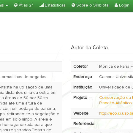
ais
Atlas 2.1
Estatísticas
Sobre o Sinbiota
Login
Autor da Coleta
Coletor
Mônica de Faria 
om armadilhas de pegadas
Endereço
Campus Universitá
nsiste na utilização de uma
Instituição
Universidade de B
eia distantes uma da outra em
Projeto
Conservação da 
 a áreas de 50 por 50cm
Planalto Atlântic
mida até uma altura de
s com um pedaço de banana.
Website
http://eco.ib.usp.
pa, retirando-se a vegetação e
eia em solo limpo. A areia é
Referência
ie homogeneizada para que
sejam registrados.Dentro de