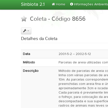
Sinbiota 2.1
Home
Informações Ambient
Coleta - Código 8656
Detalhes da Coleta
Data
2001-5-2 -- 2002-5-12
Método
Parcelas de areia utilizadas c
Descrição
Método de parcelas de areia co
linha com várias parcelas de ar
10m. As parcelas correspondem
preenchidas com areia fina e ú
aproximadamente 3cm e iscada
Cada parcela é previamente lim
o folhiço, para colocação da ar
descompactada e sua superfíc
rastros de animais mais leves 