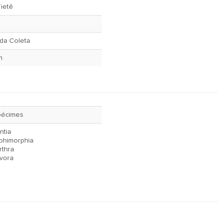
Tietê
da Coleta
m
pécimes
ntia
phimorphia
rthra
vora