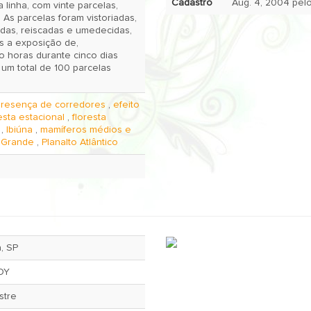
Cadastro
a linha, com vinte parcelas,
 As parcelas foram vistoriadas,
das, reiscadas e umedecidas,
s a exposição de,
o horas durante cinco dias
um total de 100 parcelas
presença de corredores
,
efeito
esta estacional
,
floresta
,
Ibiúna
,
mamíferos médios e
 Grande
,
Planalto Atlântico
a, SP
OY
stre