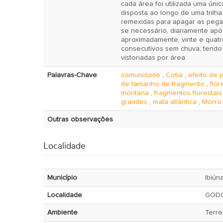
cada área foi utilizada uma únic
disposta ao longo de uma trilha.
remexidas para apagar as pega
se necessário, diariamente apó
aproximadamente, vinte e quatr
consecutivos sem chuva; tendo 
vistoriadas por área.
Palavras-Chave
comunidade
,
Cotia
,
efeito de 
de tamanho de fragmento
,
flor
montana
,
fragmentos florestais
grandes
,
mata atlântica
,
Morro
Outras observações
Localidade
Município
Ibiún
Localidade
GOD
Ambiente
Terre