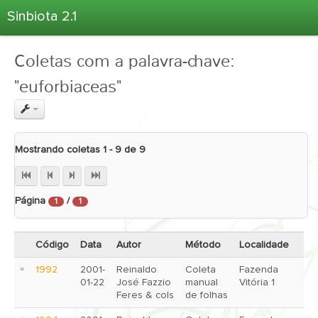
Sinbiota 2.1
Home
Coletas com a palavra-chave:
Informações Ambientais
"euforbiaceas"
Coletas
Projetos
Unidades Depositárias
Mostrando coletas 1 - 9 de 9
Árvore Taxonômica
Atlas 2.1
Página
/
Estatísticas
1
1
Sobre o Sinbiota
Código
Data
Autor
Método
Localidade
Login
1992
2001-
Reinaldo
Coleta
Fazenda
01-22
José Fazzio
manual
Vitória 1
Feres & cols
de folhas