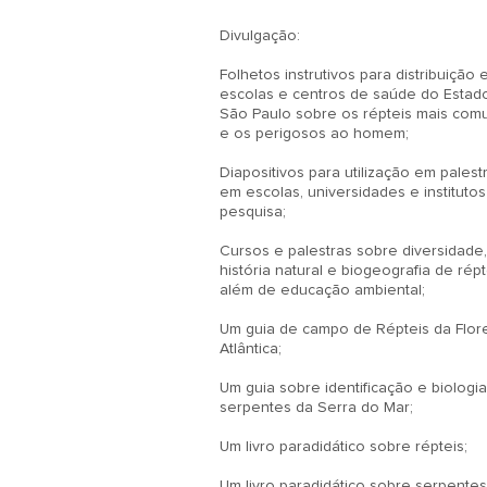
Divulgação:

Folhetos instrutivos para distribuição 
escolas e centros de saúde do Estado
São Paulo sobre os répteis mais comu
e os perigosos ao homem;

Diapositivos para utilização em palestr
em escolas, universidades e institutos
pesquisa;

Cursos e palestras sobre diversidade, 
história natural e biogeografia de répte
além de educação ambiental;

Um guia de campo de Répteis da Flore
Atlântica;

Um guia sobre identificação e biologia
serpentes da Serra do Mar;

Um livro paradidático sobre répteis;

Um livro paradidático sobre serpentes;