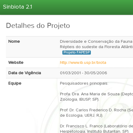
Sinbiota 2.1
Home
Detalhes do Projeto
Informações Ambientais
Coletas
Nome
Diversidade e Conservação da Fauna
Projetos
Répteis do sudeste da Floresta Atlânt
Projeto FAPESP
Unidades Depositárias
Website
http://www.ib.usp.br/biota
Árvore Taxonômica
Data de Vigência
01/03/2001 - 30/05/2006
Atlas 2.1
Equipe
Pesquisadores principais:

Estatísticas
Profa. Dra. Ana Maria de Souza (Depto
Sobre o Sinbiota
Zoologia, IBUSP, SP).

Login
Prof. Dr. Carlos Frederico D. Rocha (Se
de Ecologia, UERJ, RJ).

Dr. Francisco L. Franco (Laboratório de
Herpetologia, Instituto Butantan, SP).
