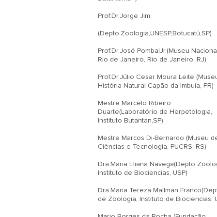
Prof.Dr.Jorge Jim

(Depto.Zoologia,UNESP,Botucatú,SP)

Prof.Dr.José PombalJr.(Museu Nacional
Rio de Janeiro, Rio de Janeiro, RJ)

Prof.Dr.Júlio Cesar Moura Leite (Museu
História Natural Capão da Imbuia, PR)

Mestre Marcelo Ribeiro 
Duarte(Laboratório de Herpetologia, 
Instituto Butantan,SP)

Mestre Marcos Di-Bernardo (Museu de
Ciências e Tecnologia, PUCRS, RS)

Dra.Maria Eliana Navega(Depto Zoolog
Instituto de Biociencias, USP)

Dra.Maria Tereza Mallman Franco(Dept
de Zoologia, Instituto de Biociencias, 
Mario Borges da Rocha (Fundação 