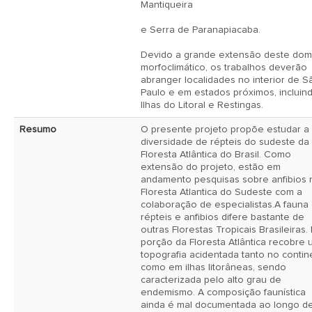
Mantiqueira 

e Serra de Paranapiacaba. 

Devido a grande extensão deste domí
morfoclimático, os trabalhos deverão 
abranger localidades no interior de Sã
Paulo e em estados próximos, incluind
Ilhas do Litoral e Restingas. 
Resumo
O presente projeto propõe estudar a 
diversidade de répteis do sudeste da 
Floresta Atlântica do Brasil. Como 
extensão do projeto, estão em 
andamento pesquisas sobre anfibios n
Floresta Atlantica do Sudeste com a 
colaboração de especialistas.A fauna 
répteis e anfibios difere bastante de 
outras Florestas Tropicais Brasileiras. 
porção da Floresta Atlântica recobre 
topografia acidentada tanto no contin
como em ilhas litorâneas, sendo 
caracterizada pelo alto grau de 
endemismo. A composição faunística 
ainda é mal documentada ao longo de