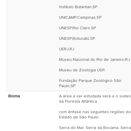
Instituto Butantan,SP

UNICAMP,Campinas,SP

UNESP,Rio Claro,SP

UNESP,Botucatú,SP

UERJ,RJ

Museu Nacional do Rio de Janeiro,RJ

Museu de Zoologia USP, 

Fundação Parque Zoológico São 
Paulo,SP 
Bioma
A área a ser estudada será a o sudest
da Floresta Atlântica

com ênfase nas seguintes regiões do 
Estado de São Paulo: 

Serra do Mar, Serra da Bocaina, Serra