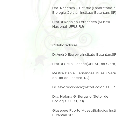
Dra. Radenka F. Batistic (Laboratório d
Biologia Celular, Instituto Butantan, SP).
Prof.Dr.Ronaldo Fernandes (Museu 
Nacional, UFRJ, RJ)

Colaboradores:

Dr.André Eterovic(Instituto Butantan,SP)
Prof.Dr.Célio Haddad(UNESP,Rio Claro,
Mestre Daniel Fernandes(Museu Nacio
do Rio de Janeiro, RJ)

Dr.DavorVrcibradic(SetorEcologia,UERJ
Dra. Helena G. Bergallo (Setor de 
Ecologia, UERJ, RJ)

Giuseppe Puorto(MuseuBiológico Instit
Butantan,SP)
