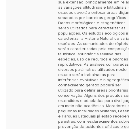
sua extensão, principalmente em rela
às variações altitudinais e latitudinais. 
estudos deverão enfocar áreas disjun
separadas por barreiras geográficas. 
Dados morfológicos e citogenéticos 
serão utilizados para caracterizar as 
populações. Os estudos ecológicos ir
caracterizar a História Natural de varia
espécies. As comunidades de répteis 
serão caracterizadas pela composição
faunística, abundância relativa das 
espécies, uso de recursos e padrões 
reprodutivos. As análises comparadas
diversos parâmetros utilizados neste 
estudo serão trabalhadas para 
inferências evolutivas e biogeográficas
conhecimento gerado poderá ser 
utilizado para definir áreas prioritárias
conservação. Alguns dos produtos ser
estendidos e adaptados para divulgaç
em meio não acadêmico. Moradores d
pequenas localidades visitadas, Fazen
e Parques Estaduais já estaõ receben
palestras, com  esclarecimentos sobre
prevenção de acidentes ofídicos e qua