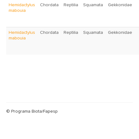
Hemidactylus
Chordata
Reptilia
Squamata
Gekkonidae
mabouia
Hemidactylus
Chordata
Reptilia
Squamata
Gekkonidae
mabouia
© Programa Biota/Fapesp