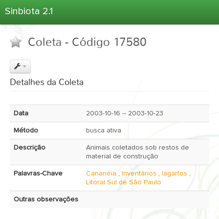
Sinbiota 2.1
Home
Coleta - Código 17580
Informações Ambientais
Coletas
Projetos
Detalhes da Coleta
Unidades Depositárias
Árvore Taxonômica
Data
2003-10-16 -- 2003-10-23
Atlas 2.1
Método
busca ativa
Estatísticas
Descrição
Animais coletados sob restos de
Sobre o Sinbiota
material de construção
Login
Palavras-Chave
Cananéia
,
Inventários
,
lagartos
,
Litoral Sul de São Paulo
Outras observações