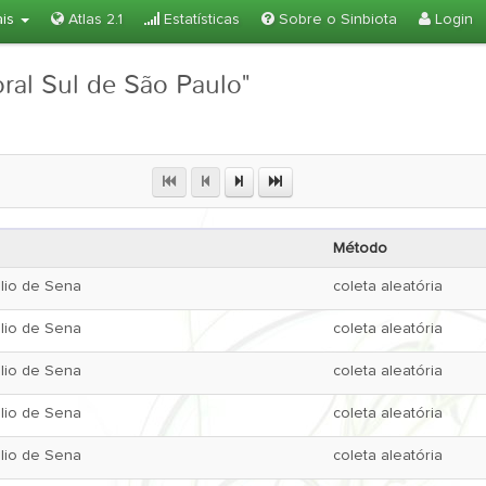
ais
Atlas 2.1
Estatísticas
Sobre o Sinbiota
Login
oral Sul de São Paulo"
Método
lio de Sena
coleta aleatória
lio de Sena
coleta aleatória
lio de Sena
coleta aleatória
lio de Sena
coleta aleatória
lio de Sena
coleta aleatória