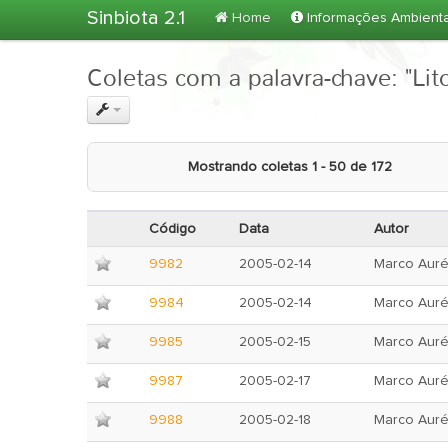
Sinbiota 2.1
Home
Informações Ambient
Coletas com a palavra-chave: "Lit
Mostrando coletas 1 - 50 de 172
Código
Data
Autor
9982
2005-02-14
Marco Auré
9984
2005-02-14
Marco Auré
9985
2005-02-15
Marco Auré
9987
2005-02-17
Marco Auré
9988
2005-02-18
Marco Auré