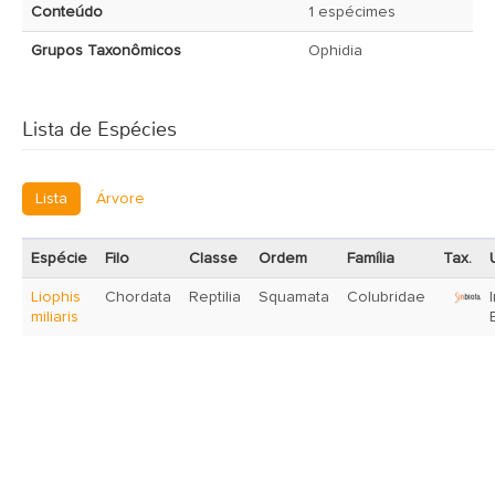
Conteúdo
1 espécimes
Grupos Taxonômicos
Ophidia
Lista de Espécies
Lista
Árvore
Espécie
Filo
Classe
Ordem
Família
Tax.
Liophis
Chordata
Reptilia
Squamata
Colubridae
miliaris