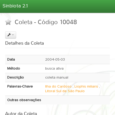
Sinbiota 2.1
Home
Coleta - Código 10048
Informações Ambientais
Coletas
Projetos
Detalhes da Coleta
Unidades Depositárias
Árvore Taxonômica
Data
2004-05-03
Atlas 2.1
Método
busca ativa
Estatísticas
Descrição
coleta manual
Sobre o Sinbiota
Palavras-Chave
Ilha do Cardoso
,
Liophis miliaris
,
Login
Litoral Sul de São Paulo
Outras observações
Autor da Coleta