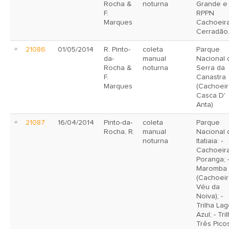
Rocha &
noturna
Grande e
F.
RPPN
Marques
Cachoeir
Cerradão
21086
01/05/2014
R. Pinto-
coleta
Parque
da-
manual
Nacional 
Rocha &
noturna
Serra da
F.
Canastra
Marques
(Cachoeir
Casca D'
Anta)
21087
16/04/2014
Pinto-da-
coleta
Parque
Rocha, R.
manual
Nacional 
noturna
Itatiaia: -
Cachoeir
Poranga; 
Maromba
(Cachoeir
Véu da
Noiva); -
Trilha La
Azul; - Tri
Três Picos