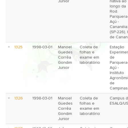
Junior
nativa ao
longo da
Rod.
Pariquera
Açú -
Cananéia
(SP-226), 
de Canan
1325
1998-03-01
Manoel
Coleta de
Estação
Guedes
folhas e
Experimen
Corrêa
exame em
de
Gondim
laboratório
Pariquera
Junior
Açú -
Instituto
Agronômi
de
Campinas
1326
1998-03-01
Manoel
Coleta de
Campus d
Guedes
folhas e
ESALQ/U
Corrêa
exame em
Gondim
laboratório
Junior