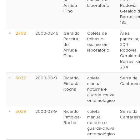
de
exame em
304 -
Arruda
laboratório.
Rodovia
Filho
Geraldo 
Barros, k
183
2769
2000-02-16
Geraldo
Coleta de
Área
Pereira
folhas e
particular
de
exame em
304 -
Arruda
laboratório.
Rodovia
Filho
Geraldo 
Barros, k
204
5037
2000-08-9
Ricardo
coleta
Serra da
Pinto-da-
manual
Cantareir
Rocha
noturna e
guarda-chuva
entomológico
5038
2000-08-9
Ricardo
coleta
Serra da
Pinto-da-
manual
Cantareir
Rocha
noturna e
guarda-chuva
entomológico