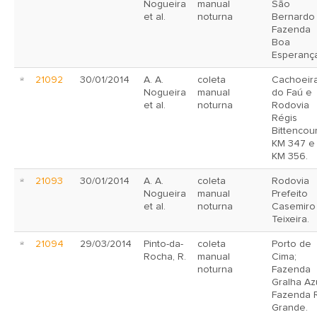
Nogueira
manual
São
et al.
noturna
Bernardo
Fazenda
Boa
Esperança
21092
30/01/2014
A. A.
coleta
Cachoeir
Nogueira
manual
do Faú e
et al.
noturna
Rodovia
Régis
Bittencour
KM 347 e
KM 356.
21093
30/01/2014
A. A.
coleta
Rodovia
Nogueira
manual
Prefeito
et al.
noturna
Casemiro
Teixeira.
21094
29/03/2014
Pinto-da-
coleta
Porto de
Rocha, R.
manual
Cima;
noturna
Fazenda
Gralha Azu
Fazenda 
Grande.