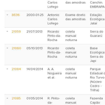
Carlos
das amostras.
Canchin,
Lofego
EMBRAPA
8636
2000-01-25
Antonio
Exame direto
Estação
Carlos
das amostras.
Ecológica
Lofego
Jataí
21059
21/07/2013
Ricardo
coleta
Serra do
Pinto-da-
manual
Guararú
Rocha
noturna
21060
05/10/2013
Ricardo
coleta
Base
Pinto-da-
manual
Ecológica
Rocha
noturna
Serra do
Japi
21084
14/04/2014
A. A.
coleta
Parque
Nogueira
manual
Estadual 
et al.
noturna
Rio Turvo
(Núcleo
Cedro -
Trilha)
21085
01/05/2014
R. Pinto-
coleta
Fazenda
da-
manual
Capão