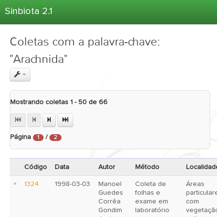
Sinbiota 2.1
Home
Coletas com a palavra-chave:
Informações Ambientais
"Arachnida"
Coletas
Projetos
Unidades Depositárias
Mostrando coletas 1 - 50 de 66
Árvore Taxonômica
Atlas 2.1
Página
/
Estatísticas
1
2
Sobre o Sinbiota
Código
Data
Autor
Método
Localidad
Login
1324
1998-03-03
Manoel
Coleta de
Áreas
Guedes
folhas e
particular
Corrêa
exame em
com
Gondim
laboratório
vegetaçã