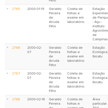
Filho
2765
2000-01-19
Geraldo
Coleta de
Estação
Pereira
folhas e
Experimen
de
exame em
de Pariqu
Arruda
laboratório.
- Açu -
Filho
Instituto
Agronômi
de
Campinas
2766
2000-02-
Geraldo
Coleta de
Estação
07
Pereira
folhas e
Ecológica
de
exame em
Ibicatu
Arruda
laboratório.
Filho
2767
2000-02-
Geraldo
Coleta de
Estação
07
Pereira
folhas e
Ecológica
de
exame em
Ibicatu
Arruda
laboratório.
Filho
2768
2000-02-16
Geraldo
Coleta de
Área
Pereira
folhas e
particular