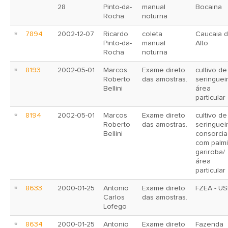
28
Pinto-da-
manual
Bocaina
Rocha
noturna
7894
2002-12-07
Ricardo
coleta
Caucaia 
Pinto-da-
manual
Alto
Rocha
noturna
8193
2002-05-01
Marcos
Exame direto
cultivo de
Roberto
das amostras.
seringuei
Bellini
área
particular
8194
2002-05-01
Marcos
Exame direto
cultivo de
Roberto
das amostras.
seringuei
Bellini
consorci
com palmi
gariroba/
área
particular
8633
2000-01-25
Antonio
Exame direto
FZEA - US
Carlos
das amostras.
Lofego
8634
2000-01-25
Antonio
Exame direto
Fazenda