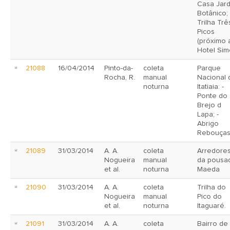
Casa Jar
Botânico; 
Trilha Trê
Picos
(próximo 
Hotel Sim
21088
16/04/2014
Pinto-da-
coleta
Parque
Rocha, R.
manual
Nacional 
noturna
Itatiaia: -
Ponte do
Brejo d
Lapa; -
Abrigo
Rebouças
21089
31/03/2014
A. A.
coleta
Arredore
Nogueira
manual
da pousa
et al.
noturna
Maeda
21090
31/03/2014
A. A.
coleta
Trilha do
Nogueira
manual
Pico do
et al.
noturna
Itaguaré.
21091
31/03/2014
A. A.
coleta
Bairro de