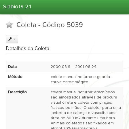
Sinbiota 2.1
Home
Coleta - Código 5039
Informações Ambientais
Coletas
Projetos
Detalhes da Coleta
Unidades Depositárias
Árvore Taxonômica
Data
2000-08-9 -- 2001-06-24
Atlas 2.1
Método
coleta manual noturna e guarda-
Estatísticas
chuva entomológico
Sobre o Sinbiota
Descrição
coleta manual noturna: aracnídeos
são amostrados através de procura
Login
visual direta e coleta com pinças,
frascos ou mãos. O coletor porta uma
lanterna de cabeça e vasculha uma
área de 300 m2 durante uma hora.
Animais coletados são fixados em
álcool 70% Guarda-chuva