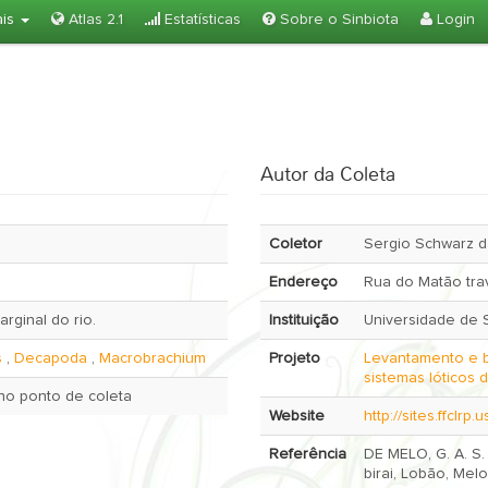
ais
Atlas 2.1
Estatísticas
Sobre o Sinbiota
Login
Autor da Coleta
Coletor
Sergio Schwarz d
Endereço
Rua do Matão trav
rginal do rio.
Instituição
Universidade de 
s
,
Decapoda
,
Macrobrachium
Projeto
Levantamento e b
sistemas lóticos
no ponto de coleta
Website
http://sites.ffclrp
Referência
DE MELO, G. A. S.
birai, Lobão, Mel