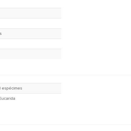
s
1 espécimes
Eucarida