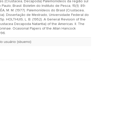
s (Crustacea, Decapoda) Palemonídeos da região sul
aulo; Brasil. Boletim do Instituto de Pesca, 15(1): 89-
ia). Dissertação de Mestrado, Universidade Federal do
vision of the
stacea Decapoda Natantia) of the Americas. II. The
oninae. Ocasional Papers of the Allan Hancock
396.
Sept. 21, 2000 pelo usuário (sbueno)