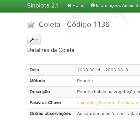
Sinbiota 2.1
Home
Informações Ambient
Coleta - Código 1136
Detalhes da Coleta
Data
2000-08-14 -- 2000-08-18
Método
Peneira
Descrição
Peneira batida na vegetação ma
Palavras-Chave
camarão
,
Caridea
,
Crustaceo
Outras observações
As coordenadas foram tiradas 