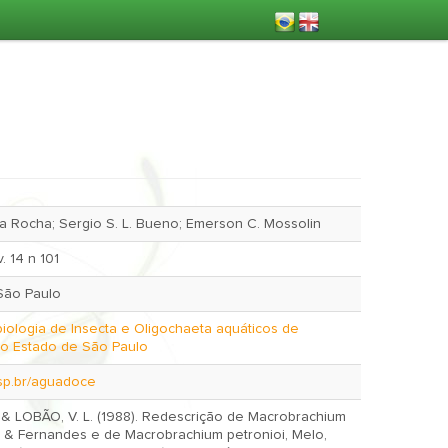
a Rocha; Sergio S. L. Bueno; Emerson C. Mossolin
. 14 n 101
São Paulo
iologia de Insecta e Oligochaeta aquáticos de
 do Estado de São Paulo
.usp.br/aguadoce
 & LOBÃO, V. L. (1988). Redescrição de Macrobrachium
o & Fernandes e de Macrobrachium petronioi, Melo,