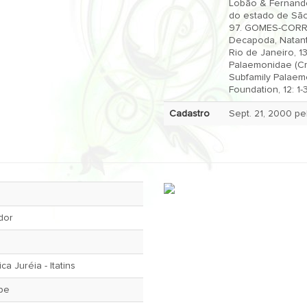
Lobão & Fernande
do estado de São P
97. GOMES-CORRÊA, M. M. (1977). Palemonídeos do Brasil (Crustacea,
Decapoda, Natant
Rio de Janeiro, 135p. HOLTHUIS, L. B. (1952). A General Re
Palaemonidae (Cru
Subfamily Palaem
Foundation, 12: 1-
Cadastro
dor
a Juréia - Itatins
ape