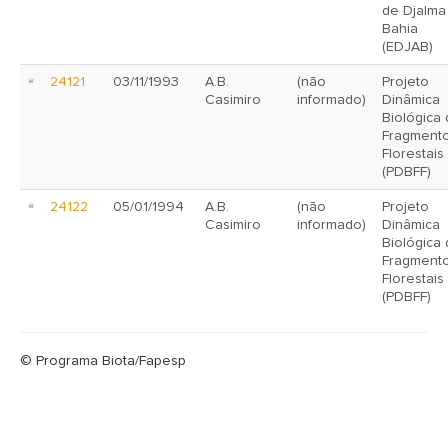
de Djalma
Bahia
(EDJAB)
24121
03/11/1993
A.B.
(não
Projeto
Casimiro
informado)
Dinâmica
Biológica
Fragment
Florestais
(PDBFF)
24122
05/01/1994
A.B.
(não
Projeto
Casimiro
informado)
Dinâmica
Biológica
Fragment
Florestais
(PDBFF)
© Programa Biota/Fapesp