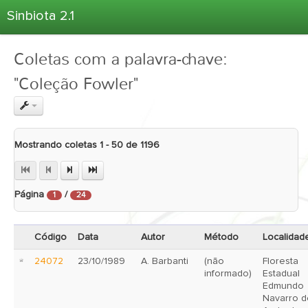
Sinbiota 2.1
Home
Coletas com a palavra-chave:
Informações Ambientais
"Coleção Fowler"
Coletas
Projetos
Unidades Depositárias
Mostrando coletas 1 - 50 de 1196
Árvore Taxonômica
Atlas 2.1
Página
/
Estatísticas
1
24
Sobre o Sinbiota
Código
Data
Autor
Método
Localidad
Login
24072
23/10/1989
A. Barbanti
(não
Floresta
informado)
Estadual
Edmundo
Navarro d