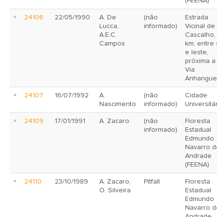
(FEENA)
24106
22/05/1990
A. De
(não
Estrada
Lucca,
informado)
Vicinal de
A.E.C.
Cascalho,
Campos
km, entre 
e leste,
próxima a
Via
Anhangue
24107
16/07/1992
A.
(não
Cidade
Nascimento
informado)
Universitá
24109
17/01/1991
A. Zacaro
(não
Floresta
informado)
Estadual
Edmundo
Navarro d
Andrade
(FEENA)
24110
23/10/1989
A. Zacaro,
Pitfall
Floresta
O. Silveira
Estadual
Edmundo
Navarro d
Andrade