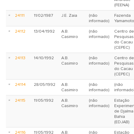
(FEENA)
24111
11/02/1987
J.E. Zaia
(não
Fazenda
informado)
Yamamot
24112
13/04/1992
A.B.
(não
Centro de
Casimiro
informado)
Pesquisas
do Cacau
(CEPEC)
24113
14/10/1992
A.B.
(não
Centro de
Casimiro
informado)
Pesquisas
do Cacau
(CEPEC)
24114
28/05/1992
A.B.
(não
(não
Casimiro
informado)
informado
24115
11/05/1992
A.B.
(não
Estação
Casimiro
informado)
Experimen
de Djalma
Bahia
(EDJAB)
24116
11/05/1992
A.B.
(não
Estação