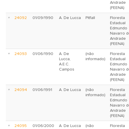
Andrade
(FEENA)
24092
01/09/1990
A. De Lucca
Pitfall
Floresta
Estadual
Edmundo
Navarro d
Andrade
(FEENA)
24093
01/06/1990
A. De
(não
Floresta
Lucca,
informado)
Estadual
A.E.C.
Edmundo
Campos
Navarro d
Andrade
(FEENA)
24094
01/06/1991
A. De Lucca
(não
Floresta
informado)
Estadual
Edmundo
Navarro d
Andrade
(FEENA)
24095
01/06/2000
A. De Lucca
(não
Floresta