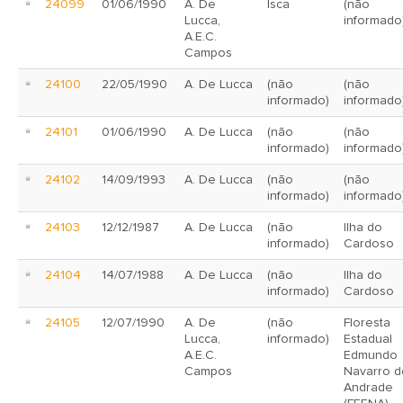
24099
01/06/1990
A. De
Isca
(não
Lucca,
informado
A.E.C.
Campos
24100
22/05/1990
A. De Lucca
(não
(não
informado)
informado
24101
01/06/1990
A. De Lucca
(não
(não
informado)
informado
24102
14/09/1993
A. De Lucca
(não
(não
informado)
informado
24103
12/12/1987
A. De Lucca
(não
Ilha do
informado)
Cardoso
24104
14/07/1988
A. De Lucca
(não
Ilha do
informado)
Cardoso
24105
12/07/1990
A. De
(não
Floresta
Lucca,
informado)
Estadual
A.E.C.
Edmundo
Campos
Navarro d
Andrade