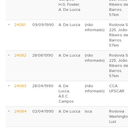
H.G. Fowler,
Ribeiro d
A. De Lucca
Barros,
57km
24081
09/09/1990
A. De Lucca
(não
Rodovia 
informado)
225, João
Ribeiro d
Barros,
57km
24082
28/08/1990
A. De Lucca
(não
Rodovia 
informado)
225, João
Ribeiro d
Barros,
57km
24083
28/04/1990
A. De
(não
CCA
Lucca,
informado)
UFSCAR
A.E.C.
Campos
24084
02/04/1990
A. De Lucca
Isca
Rodovia
Washingt
Luiz