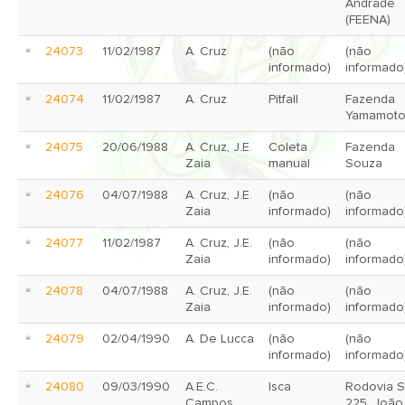
Andrade
(FEENA)
24073
11/02/1987
A. Cruz
(não
(não
informado)
informado
24074
11/02/1987
A. Cruz
Pitfall
Fazenda
Yamamot
24075
20/06/1988
A. Cruz, J.E.
Coleta
Fazenda
Zaia
manual
Souza
24076
04/07/1988
A. Cruz, J.E.
(não
(não
Zaia
informado)
informado
24077
11/02/1987
A. Cruz, J.E.
(não
(não
Zaia
informado)
informado
24078
04/07/1988
A. Cruz, J.E.
(não
(não
Zaia
informado)
informado
24079
02/04/1990
A. De Lucca
(não
(não
informado)
informado
24080
09/03/1990
A.E.C.
Isca
Rodovia 
Campos,
225, João