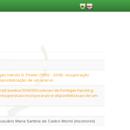
as Harold G. Fowler (1950 - 2018): recuperação,
isponibilização de um acervo
.br/pt/auxilios/109699/colecao-de-formigas-harold-g-
-recuperacao-incorporacao-e-disponibilizacao-de-um-
Oct. 6, 2023 pelo usuário Maria Santina de Castro Morini (mscmorini)