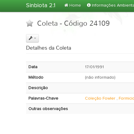
Sinbiota 2.1
Home
Informações Ambient
Coleta - Código 24109
Detalhes da Coleta
Data
17/01/1991
Método
(não informado)
Descrição
Palavras-Chave
Coleção Fowler
,
Formici
Outras observações