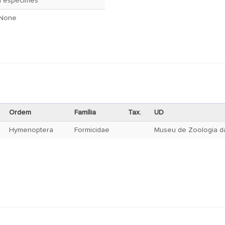
1 espécimes
None
Ordem
Família
Tax.
UD
Hymenoptera
Formicidae
Museu de Zoologia da