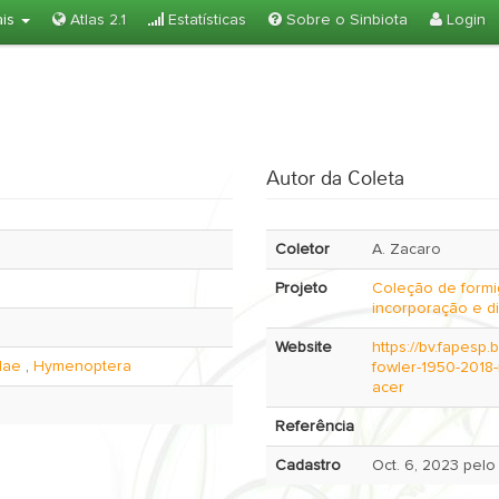
ais
Atlas 2.1
Estatísticas
Sobre o Sinbiota
Login
Autor da Coleta
Coletor
A. Zacaro
Projeto
Coleção de formig
incorporação e d
Website
https://bv.fapesp
dae
,
Hymenoptera
fowler-1950-2018
acer
Referência
Cadastro