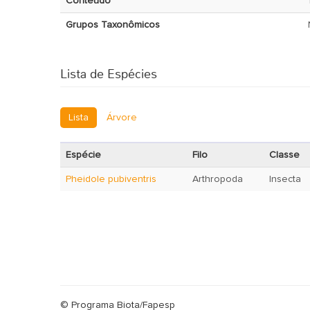
Conteúdo
Grupos Taxonômicos
Lista de Espécies
Lista
Árvore
Espécie
Filo
Classe
Pheidole pubiventris
Arthropoda
Insecta
© Programa Biota/Fapesp