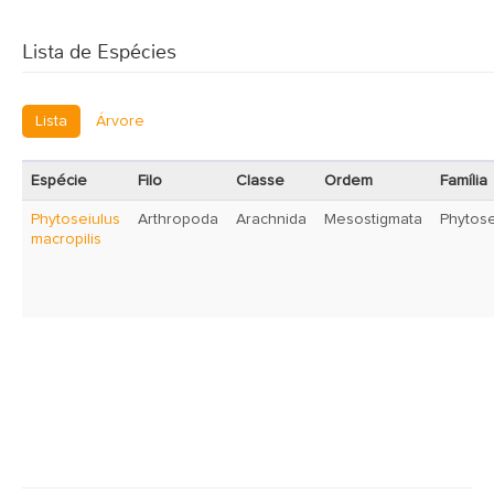
Lista de Espécies
Lista
Árvore
Espécie
Filo
Classe
Ordem
Família
Phytoseiulus
Arthropoda
Arachnida
Mesostigmata
Phytose
macropilis