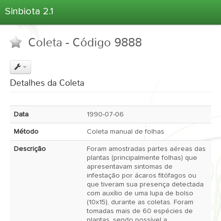
Sinbiota 2.1
Home
Coleta - Código 9888
Informações Ambientais
Coletas
Projetos
Detalhes da Coleta
Unidades Depositárias
Árvore Taxonômica
Data
1990-07-06
Atlas 2.1
Método
Coleta manual de folhas
Estatísticas
Descrição
Foram amostradas partes aéreas das
Sobre o Sinbiota
plantas (principalmente folhas) que
apresentavam sintomas de
Login
infestação por ácaros fitófagos ou
que tiveram sua presença detectada
com auxílio de uma lupa de bolso
(10x15), durante as coletas. Foram
tomadas mais de 60 espécies de
plantas, sendo possível a