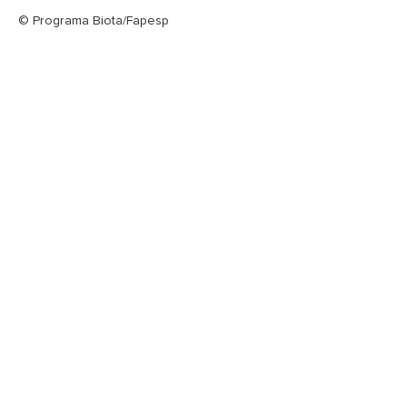
© Programa Biota/Fapesp