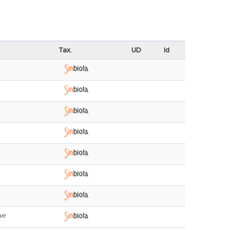
Tax.
UD
Id
ae