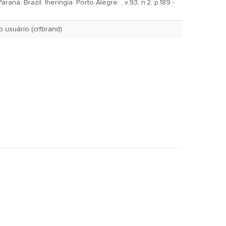
raná, Brazil. Iheringia. Porto Alegre: , v.93, n.2, p.189 -
Sept. 8, 2004 pelo usuário (crfbrand)