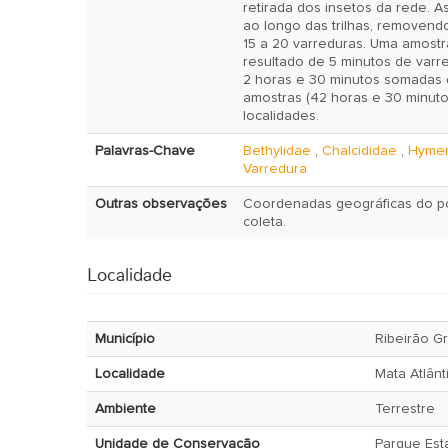
retirada dos insetos da rede. A
ao longo das trilhas, removend
15 a 20 varreduras. Uma amostr
resultado de 5 minutos de varre
2 horas e 30 minutos somadas d
amostras (42 horas e 30 minuto
localidades.
Palavras-Chave
Bethylidae
,
Chalcididae
,
Hymen
Varredura
Outras observações
Coordenadas geográficas do po
coleta.
Localidade
Município
Ribeirão G
Localidade
Mata Atlânt
Ambiente
Terrestre
Unidade de Conservação
Parque Esta