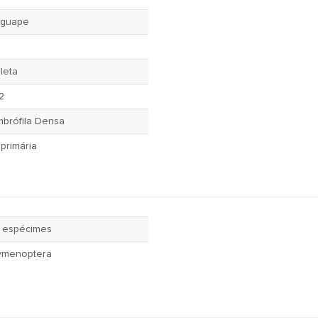
 Iguape
leta
2
mbrófila Densa
primária
 espécimes
ymenoptera