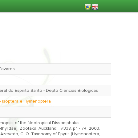
 Tavares
ral do Espírito Santo - Depto Ciências Biológicas
e Isoptera e Hymenoptera
ynopsis of the Neotropical Dissomphalus
ylidae). Zootaxa. Auckland: , v.338, p.1 - 74, 2003.
, Azevedo, C. O. Taxonomy of Epyris (Hymenoptera,