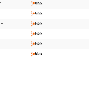
ae
ae