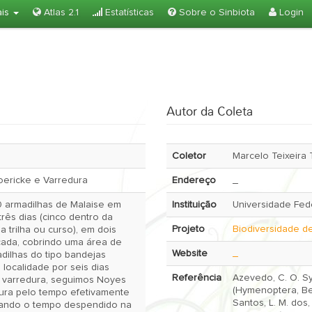
ais
Atlas 2.1
Estatísticas
Sobre o Sinbiota
Login
Autor da Coleta
Coletor
Marcelo Teixeira
oericke e Varredura
Endereço
_
0 armadilhas de Malaise em
Instituição
Universidade Fede
rês dias (cinco dentro da
Projeto
Biodiversidade d
a trilha ou curso), em dois
cada, cobrindo uma área de
Website
_
localidade por seis dias
Referência
Azevedo, C. O. S
(Hymenoptera, Beth
dura pelo tempo efetivamente
Santos, L. M. dos
ezando o tempo despendido na