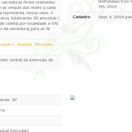
Bethylidae) from Pa
s varreduras foram realizadas
195, 2003
o as vespas das redes a cada
a representa, nesse caso, o
Cadastro
dura, totalizando 30 amostras (
e coleta) por localidade e 510
s de varredura) para as 18
optera
,
Malaise
,
Moericke
,
nto central da extensão da
rande, SP
ica
dual Intervales