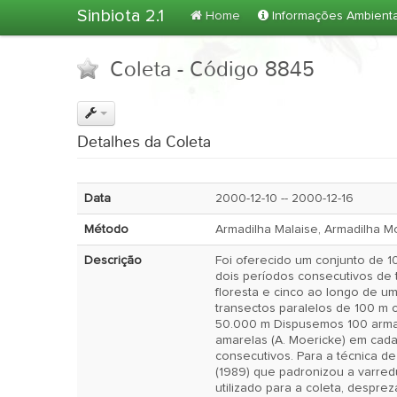
Sinbiota 2.1
Home
Informações Ambient
Coleta - Código 8845
Detalhes da Coleta
Data
2000-12-10 -- 2000-12-16
Método
Armadilha Malaise, Armadilha M
Descrição
Foi oferecido um conjunto de 1
dois períodos consecutivos de t
floresta e cinco ao longo de um
transectos paralelos de 100 m 
50.000 m Dispusemos 100 armadilhas do tipo bandejas
amarelas (A. Moericke) em cada 
consecutivos. Para a técnica de varredura, seguimos Noyes
(1989) que padronizou a varre
utilizado para a coleta, despr