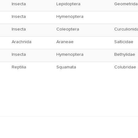
Insecta
Lepidoptera
Geometrid
Insecta
Hymenoptera
Insecta
Coleoptera
Curculionid
Arachnida
Araneae
Salticidae
Insecta
Hymenoptera
Bethylidae
Reptilia
Squamata
Colubridae