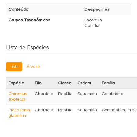
Conteúdo
2 espécimes
Grupos Taxonômicos
Lacertilia
Ophidia
Lista de Espécies
Lista
Árvore
Espécie
Filo
Classe
Ordem
Família
Chironius
Chordata
Reptilia
Squamata
Colubridae
exoletus
Placosoma
Chordata
Reptilia
Squamata
Gymnophthalmid
glabellum