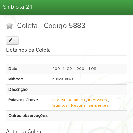
Sinbiota 2.1
Home
Coleta - Código 5883
Informações Ambientais
Coletas
Projetos
Detalhes da Coleta
Unidades Depositárias
Árvore Taxonômica
Data
2001-11-02 -- 2001-11-09
Atlas 2.1
Método
busca ativa
Estatísticas
Descrição
Sobre o Sinbiota
Palavras-Chave
Floresta Atlântica
,
Intervales
,
Login
lagartos
,
Répteis
,
serpentes
Outras observações
Autor da Coleta