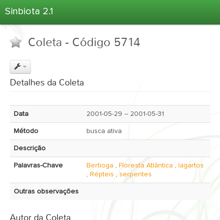
Sinbiota 2.1
Home
Coleta - Código 5714
Informações Ambientais
Coletas
Projetos
Detalhes da Coleta
Unidades Depositárias
Árvore Taxonômica
Data
2001-05-29 -- 2001-05-31
Atlas 2.1
Método
busca ativa
Estatísticas
Descrição
Sobre o Sinbiota
Palavras-Chave
Bertioga
,
Floresta Atlântica
,
lagartos
Login
,
Répteis
,
serpentes
Outras observações
Autor da Coleta