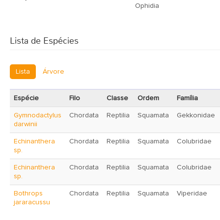
Ophidia
Lista de Espécies
Lista
Árvore
Espécie
Filo
Classe
Ordem
Família
Gymnodactylus
Chordata
Reptilia
Squamata
Gekkonidae
darwinii
Echinanthera
Chordata
Reptilia
Squamata
Colubridae
sp.
Echinanthera
Chordata
Reptilia
Squamata
Colubridae
sp.
Bothrops
Chordata
Reptilia
Squamata
Viperidae
jararacussu