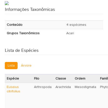
Informações Taxonômicas
Conteúdo
4 espécimes
Grupos Taxonômicos
Acari
Lista de Espécies
Lista
Árvore
Espécie
Filo
Classe
Ordem
Famíl
Euseius
Arthropoda
Arachnida
Mesostigmata
Phyt
citrifolius