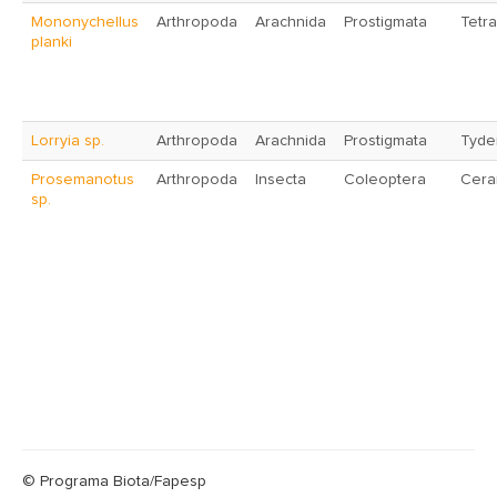
Mononychellus
Arthropoda
Arachnida
Prostigmata
Tetr
planki
Lorryia sp.
Arthropoda
Arachnida
Prostigmata
Tyde
Prosemanotus
Arthropoda
Insecta
Coleoptera
Cera
sp.
© Programa Biota/Fapesp