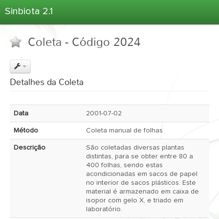
Sinbiota 2.1
Home
Coleta - Código 2024
Informações Ambientais
Coletas
Projetos
Detalhes da Coleta
Unidades Depositárias
Árvore Taxonômica
Data
2001-07-02
Atlas 2.1
Método
Coleta manual de folhas
Estatísticas
Descrição
São coletadas diversas plantas
Sobre o Sinbiota
distintas, para se obter entre 80 a
400 folhas, sendo estas
Login
acondicionadas em sacos de papel
no interior de sacos plásticos. Este
material é armazenado em caixa de
isopor com gelo X, e triado em
laboratório.