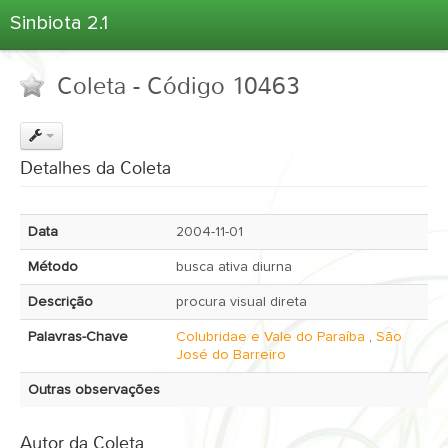
Sinbiota 2.1
Home
Coleta - Código 10463
Informações Ambientais
Coletas
Projetos
Detalhes da Coleta
Unidades Depositárias
Árvore Taxonômica
Data
2004-11-01
Atlas 2.1
Método
busca ativa diurna
Estatísticas
Descrição
procura visual direta
Sobre o Sinbiota
Palavras-Chave
Colubridae e Vale do Paraíba
,
São
Login
José do Barreiro
Outras observações
Autor da Coleta