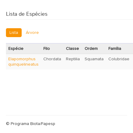
Lista de Espécies
Lista
Árvore
Espécie
Filo
Classe
Ordem
Família
Elapomorphus
Chordata
Reptilia
Squamata
Colubridae
quinquelineatus
© Programa Biota/Fapesp