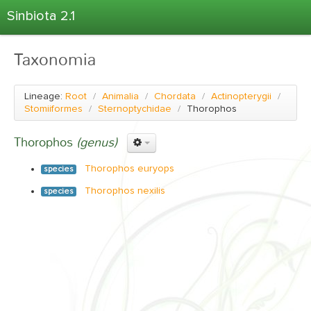
Sinbiota 2.1
Home
Taxonomia
Informações Ambientais
Coletas
Lineage:
Root
/
Animalia
/
Chordata
/
Actinopterygii
/
Projetos
Stomiiformes
/
Sternoptychidae
/
Thorophos
Unidades Depositárias
Thorophos
(genus)
Árvore Taxonômica
Thorophos euryops
species
Atlas 2.1
Thorophos nexilis
species
Estatísticas
Sobre o Sinbiota
Login