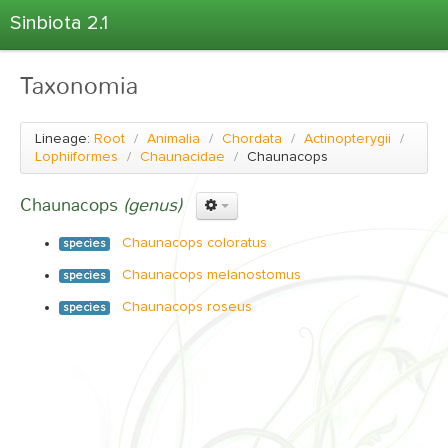
Sinbiota 2.1
Home
Taxonomia
Informações Ambientais
Coletas
Lineage:
Root
/
Animalia
/
Chordata
/
Actinopterygii
/
Projetos
Lophiiformes
/
Chaunacidae
/
Chaunacops
Unidades Depositárias
Chaunacops
(genus)
Árvore Taxonômica
Chaunacops coloratus
species
Atlas 2.1
Chaunacops melanostomus
species
Estatísticas
Chaunacops roseus
species
Sobre o Sinbiota
Login