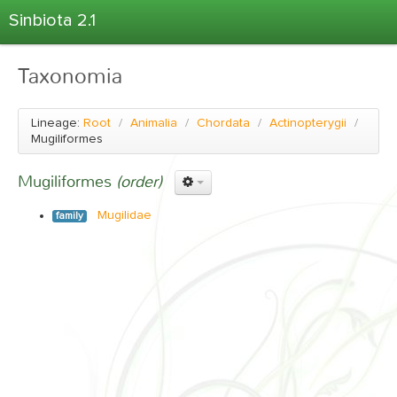
Sinbiota 2.1
Home
Taxonomia
Informações Ambientais
Coletas
Lineage:
Root
/
Animalia
/
Chordata
/
Actinopterygii
/
Projetos
Mugiliformes
Unidades Depositárias
Mugiliformes
(order)
Árvore Taxonômica
Mugilidae
family
Atlas 2.1
Estatísticas
Sobre o Sinbiota
Login