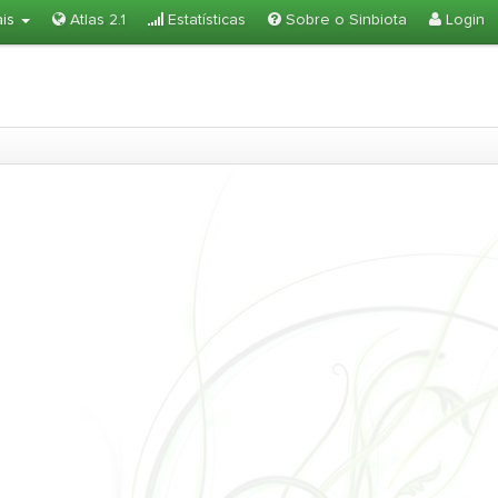
ais
Atlas 2.1
Estatísticas
Sobre o Sinbiota
Login