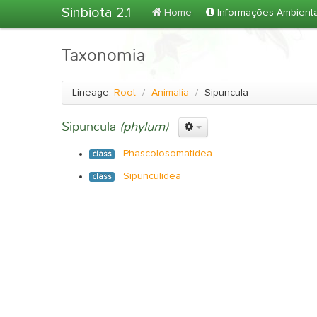
Sinbiota 2.1
Home
Informações Ambient
Taxonomia
Lineage:
Root
/
Animalia
/
Sipuncula
Sipuncula
(phylum)
Phascolosomatidea
class
Sipunculidea
class