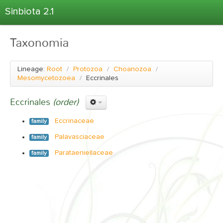
Sinbiota 2.1
Home
Taxonomia
Informações Ambientais
Coletas
Lineage:
Root
/
Protozoa
/
Choanozoa
/
Projetos
Mesomycetozoea
/
Eccrinales
Unidades Depositárias
Eccrinales
(order)
Árvore Taxonômica
Eccrinaceae
family
Atlas 2.1
Palavasciaceae
family
Estatísticas
Parataeniellaceae
family
Sobre o Sinbiota
Login