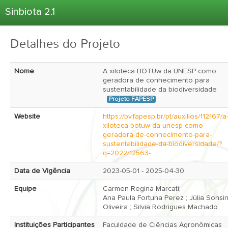
Sinbiota 2.1
Home
Detalhes do Projeto
Informações Ambientais
Coletas
Nome
A xiloteca BOTUw da UNESP como
Projetos
geradora de conhecimento para
sustentabilidade da biodiversidade
Unidades Depositárias
Projeto FAPESP
Árvore Taxonômica
Website
https://bv.fapesp.br/pt/auxilios/112167/a
xiloteca-botuw-da-unesp-como-
Atlas 2.1
geradora-de-conhecimento-para-
sustentabilidade-da-biodiversidade/?
Estatísticas
q=2022/12563-
Sobre o Sinbiota
Data de Vigência
2023-05-01 - 2025-04-30
Login
Equipe
Carmen Regina Marcati;

Ana Paula Fortuna Perez ; Júlia Sonsin
Oliveira ; Silvia Rodrigues Machado 
Instituições Participantes
Faculdade de Ciências Agronômicas 