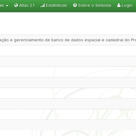
ais
Atlas 2.1
Estatísticas
Sobre o Sinbiota
Login
zação e gerenciamento de banco de dados espacial e cadastral do P