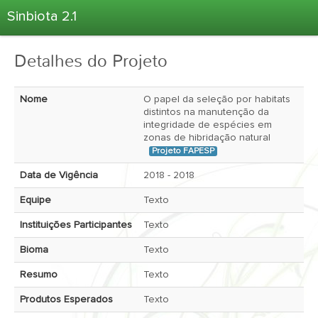
Sinbiota 2.1
Home
Detalhes do Projeto
Informações Ambientais
Coletas
Nome
O papel da seleção por habitats
Projetos
distintos na manutenção da
integridade de espécies em
Unidades Depositárias
zonas de hibridação natural
Projeto FAPESP
Árvore Taxonômica
Data de Vigência
2018 - 2018
Atlas 2.1
Equipe
Texto 
Estatísticas
Instituições Participantes
Texto 
Sobre o Sinbiota
Login
Bioma
Texto 
Resumo
Texto 
Produtos Esperados
Texto 