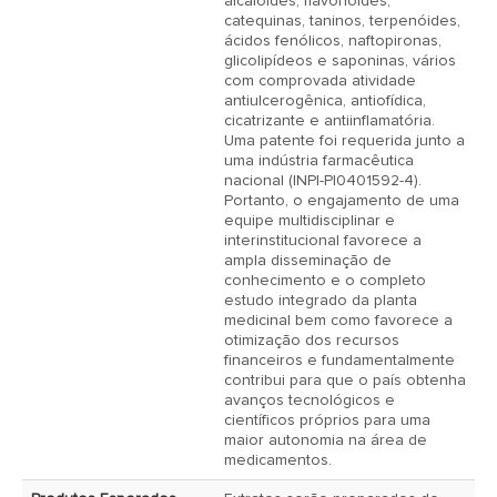
alcalóides, flavonóides, 
catequinas, taninos, terpenóides, 
ácidos fenólicos, naftopironas, 
glicolipídeos e saponinas, vários 
com comprovada atividade 
antiulcerogênica, antiofídica, 
cicatrizante e antiinflamatória. 
Uma patente foi requerida junto a 
uma indústria farmacêutica 
nacional (INPI-PI0401592-4). 
Portanto, o engajamento de uma 
equipe multidisciplinar e 
interinstitucional favorece a 
ampla disseminação de 
conhecimento e o completo 
estudo integrado da planta 
medicinal bem como favorece a 
otimização dos recursos 
financeiros e fundamentalmente 
contribui para que o país obtenha 
avanços tecnológicos e 
científicos próprios para uma 
maior autonomia na área de 
medicamentos.  