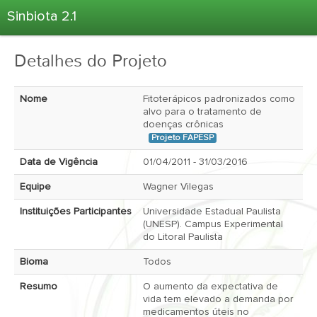
Sinbiota 2.1
Home
Detalhes do Projeto
Informações Ambientais
Coletas
Nome
Fitoterápicos padronizados como
Projetos
alvo para o tratamento de
doenças crônicas
Unidades Depositárias
Projeto FAPESP
Árvore Taxonômica
Data de Vigência
01/04/2011 - 31/03/2016
Atlas 2.1
Equipe
Wagner Vilegas 
Estatísticas
Instituições Participantes
Universidade Estadual Paulista 
(UNESP). Campus Experimental 
Sobre o Sinbiota
do Litoral Paulista 
Login
Bioma
Todos 
Resumo
O aumento da expectativa de 
vida tem elevado a demanda por 
medicamentos úteis no 