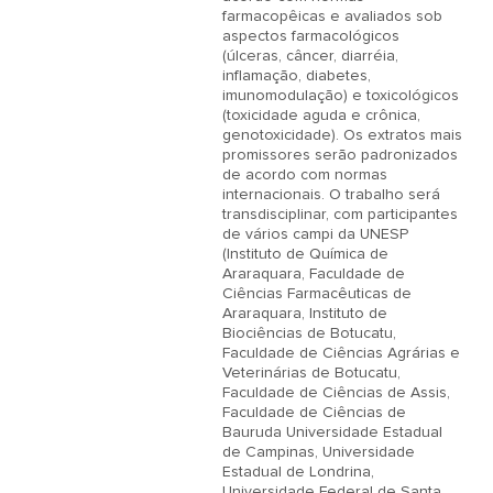
farmacopêicas e avaliados sob 
aspectos farmacológicos 
(úlceras, câncer, diarréia, 
inflamação, diabetes, 
imunomodulação) e toxicológicos 
(toxicidade aguda e crônica, 
genotoxicidade). Os extratos mais 
promissores serão padronizados 
de acordo com normas 
internacionais. O trabalho será 
transdisciplinar, com participantes 
de vários campi da UNESP 
(Instituto de Química de 
Araraquara, Faculdade de 
Ciências Farmacêuticas de 
Araraquara, Instituto de 
Biociências de Botucatu, 
Faculdade de Ciências Agrárias e 
Veterinárias de Botucatu, 
Faculdade de Ciências de Assis, 
Faculdade de Ciências de 
Bauruda Universidade Estadual 
de Campinas, Universidade 
Estadual de Londrina, 
Universidade Federal de Santa 