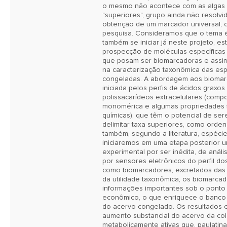
o mesmo não acontece com as algas v
"superiores", grupo ainda não resolvid
obtenção de um marcador universal, 
pesquisa. Consideramos que o tema é 
também se iniciar já neste projeto, es
prospecção de moléculas específicas
que posam ser biomarcadoras e assim s
na caracterização taxonômica das esp
congeladas. A abordagem aos biomar
iniciada pelos perfis de ácidos graxos 
polissacarídeos extracelulares (compo
monomérica e algumas propriedades fí
químicas), que têm o potencial de sere
delimitar taxa superiores, como orden
também, segundo a literatura, espéci
iniciaremos em uma etapa posterior 
experimental por ser inédita, de análi
por sensores eletrônicos do perfil do
como biomarcadores, excretados das 
da utilidade taxonômica, os biomarca
informações importantes sob o ponto d
econômico, o que enriquece o banco 
do acervo congelado. Os resultados e
aumento substancial do acervo da col
metabolicamente ativas que, paulatina