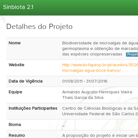
Sinbiota 2.1
Home
Detalhes do Projeto
Informações Ambientais
Coletas
Nome
Biodiversidade de microalgas de águ
Projetos
germoplasma e obtenção de marcado
das espécies criopreservadas
Proje
Unidades Depositárias
Website
http://www.bv.fapesp.br/pt/auxilios/352
Árvore Taxonômica
microalgas-agua-doce-banco/
Atlas 2.1
Data de Vigência
01/08/2011 - 31/07/2016
Estatísticas
Equipe
Armando Augusto Henriques Vieira

Thaís Garcia da Silva 
Sobre o Sinbiota
Login
Instituições Participantes
Centro de Ciências Biológicas e da Sa
Universidade Federal de São Carlos 
Bioma
_ 
Resumo
A proposição do projeto é iniciar um 