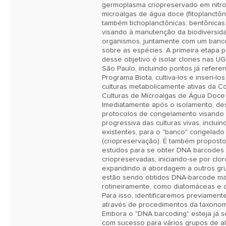
germoplasma criopreservado em nitrog
microalgas de água doce (fitoplanctôni
também tichoplanctônicas, bentônicas 
visando à manutenção da biodiversid
organismos, juntamente com um banco
sobre as espécies. A primeira etapa p
desse objetivo é isolar clones nas UG
São Paulo, incluindo pontos já referen
Programa Biota, cultiva-los e inseri-lo
culturas metabolicamente ativas da C
Culturas de Microalgas de Água Doce 
Imediatamente após o isolamento, des
protocolos de congelamento visando a
progressiva das culturas vivas, incluind
existentes, para o "banco" congelado 
(criopreservação). É também proposto i
estudos para se obter DNA barcodes 
criopreservadas, iniciando-se por clor
expandindo a abordagem a outros grup
estão sendo obtidos DNA-barcode mai
rotineiramente, como diatomáceas e di
Para isso, identificaremos previament
através de procedimentos da taxonomia
Embora o "DNA barcoding" esteja já 
com sucesso para vários grupos de al