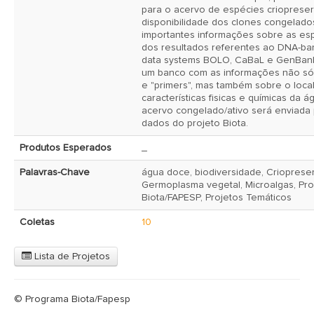
para o acervo de espécies criopreserv
disponibilidade dos clones congelado
importantes informações sobre as esp
dos resultados referentes ao DNA-bar
data systems BOLO, CaBaL e GenBank,
um banco com as informações não só 
e "primers", mas também sobre o local
características fisicas e químicas da águ
acervo congelado/ativo será enviada 
dados do projeto Biota. 
Produtos Esperados
_ 
Palavras-Chave
água doce, biodiversidade, Crioprese
Germoplasma vegetal, Microalgas, Pr
Biota/FAPESP, Projetos Temáticos
Coletas
10
Lista de Projetos
© Programa Biota/Fapesp