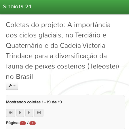
Sinbiota 2.1
Home
Coletas do projeto: A importância
Informações Ambientais
dos ciclos glaciais, no Terciário e
Coletas
Quaternário e da Cadeia Victoria
Projetos
Trindade para a diversificação da
Unidades Depositárias
Árvore Taxonômica
fauna de peixes costeiros (Teleostei)
Atlas 2.1
no Brasil
Estatísticas
Sobre o Sinbiota
Login
Mostrando coletas 1 - 19 de 19
Página
/
1
1